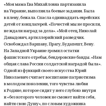
«Моя мама Ева Михайловна партизанила
на Украине, выполняла боевые задания. Была
в плену, бежала. Спасла одиннадцать еврейских
детей от конц­лагерей. «Почестей мы не просили,
не ждали наград за дела». «Мой отец, Николай
Давыдович, артиллерийский разведчик.
Освобождал Варшаву, Прагу, Будапешт, Вену.
На Западной Украине громил остатки
фашистского отребья, бендеровские банды. «Нам
общая слава России солдатской наградой была».
Одной из функций своего искусства Юрий
Николаевич считает воспитание патриотизма
в молодом поколении, того чувства любви
к Родине, которое сидит у него глубоко внутри
и «без которого человек не сможет найти себя,
найти свою Душу», по словам художника