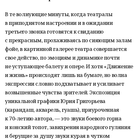
В те волнующие минуты, когда театралы
в приподнятом настроении и в ожидании
третьего звонка готовятся к свиданию
с прекрасным, прохаживаясь по сияющим залам
фойе, в картинной галерее театра совершается
свое действо, по эмоциям и динамике почти
не уступающее балету и опере. И хотя «Движение
и жизнь» происходят лишь на бумаге, но волна
экспрессии словно подхватывает и усиливает
возвышенные чувства зрителей. Экспозиция
уникальной графики Юрия Григорьева
(карандаш, акварель, гуашь), приуроченная
к 70‑летию автора, — это звуки боевого горна
и конский топот, завихрения народного гуляния
и берущие за душу звуки курая в чутком