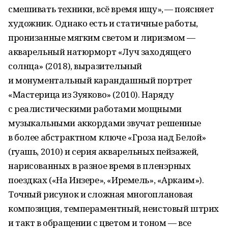
смешивать техники, всё время ищу», — поясняет
художник. Однако есть и статичные работы,
пронизанные мягким светом и лиризмом —
акварельный натюрморт «Луч заходящего
солнца» (2018), выразительный
и монументальный карандашный портрет
«Мастерица из Зуяково» (2010). Наряду
с реалистическими работами мощными
музыкальными аккордами звучат решенные
в более абстрактном ключе «Гроза над Белой»
(гуашь, 2010) и серия акварельных пейзажей,
нарисованных в разное время в пленэрных
поездках («На Инзере», «Иремель», «Аркаим»).
Точный рисунок и сложная многоплановая
композиция, темпераментный, неистовый штрих
и такт в обращении с цветом и тоном — все