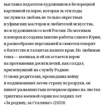
выставка педагогов‑художников в Белорецкой
картинной галерее, которая за эти годы
заслужила любовь не только окрестных
и уфимских мастеров и любителей искусства,
но и художников со всей России. По мотивам
пленэров и созданы многие работы самого Юрия,
и разнообразие персонажей и сюжетов говорит
о богатстве и талантах нашего края. Но любимая
тема — военная, и ей он остается верен
на протяжении десятилетий, как солдат,
присягнувший на службу Родине.
О своих родителях, прошедших войну
и поднимавших затем страну из разрухи, он
пишет размашистым почерком прямо на листах
триптиха военной серии последних лет
«За родину, за Сталина!» (2020):