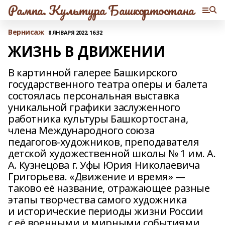
Рампа. Культура Башкортостана
Вернисаж
8 ЯНВАРЯ 2022, 16:32
ЖИЗНЬ В ДВИЖЕНИИ
В картинной галерее Башкирского
государственного театра оперы и балета
состоялась персональная выставка
уникальной графики заслуженного
работника культуры Башкортостана,
члена Международного союза
педагогов‑художников, преподавателя
детской художественной школы № 1 им. А.
А. Кузнецова г. Уфы Юрия Николаевича
Григорьева. «Движение и время» —
таково её название, отражающее разные
этапы творчества самого художника
и исторические периоды жизни России
с её военными и мирными событиями.