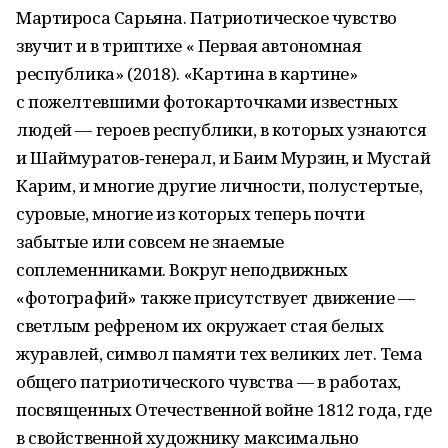
Мартироса Сарьяна. Патриотическое чувство
звучит и в триптихе « Первая автономная
республика» (2018). «Картина в картине»
с пожелтевшими фотокарточками известных
людей — героев республики, в которых узнаются
и Шаймуратов‑генерал, и Баим Мурзин, и Мустай
Карим, и многие другие личности, полустертые,
суровые, многие из которых теперь почти
забытые или совсем не знаемые
соплеменниками. Вокруг неподвижных
«фотографий» также присутствует движение —
светлым рефреном их окружает стая белых
журавлей, символ памяти тех великих лет. Тема
общего патриотического чувства — в работах,
посвященных Отечественной войне 1812 года, где
в свойственной художнику максимально