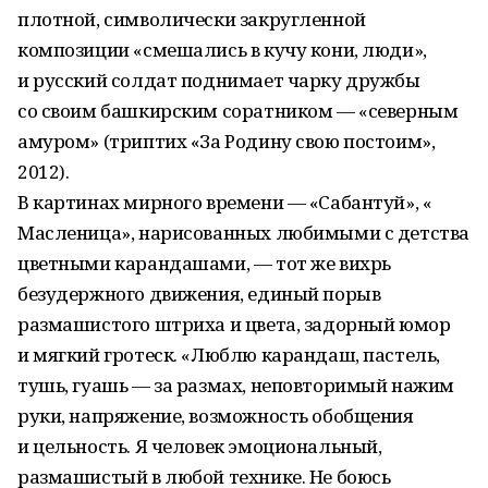
плотной, символически закругленной
композиции «смешались в кучу кони, люди»,
и русский солдат поднимает чарку дружбы
со своим башкирским соратником — «северным
амуром» (триптих «За Родину свою постоим»,
2012).
В картинах мирного времени — «Сабантуй», «
Масленица», нарисованных любимыми с детства
цветными карандашами, — тот же вихрь
безудержного движения, единый порыв
размашистого штриха и цвета, задорный юмор
и мягкий гротеск. «Люблю карандаш, пастель,
тушь, гуашь — за размах, неповторимый нажим
руки, напряжение, возможность обобщения
и цельность. Я человек эмоциональный,
размашистый в любой технике. Не боюсь