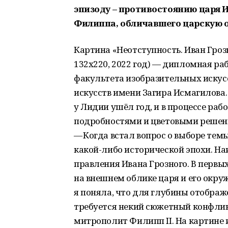
эпизоду – противостоянию царя 
Филиппа, обличавшего царскую 
Картина «Неотступность. Иван Гроз
132х220, 2022 год) — дипломная р
факультета изобразительных искус
искусств имени Загира Исмагилова.
у Лидии ушёл год, и в процессе ра
подробностями и цветовыми решен
— Когда встал вопрос о выборе тем
какой-либо исторической эпохи. Н
правления Ивана Грозного. В первы
на внешнем облике царя и его окру
я поняла, что для глубины отображ
требуется некий сюжетный конфлик
митрополит Филипп II. На картине