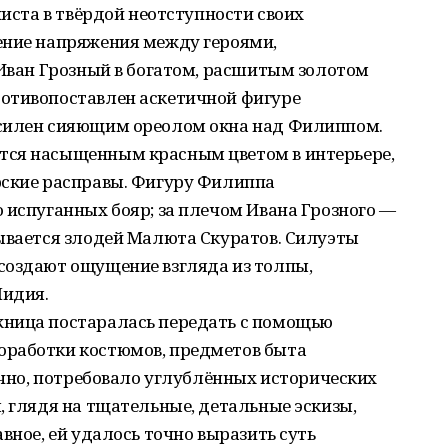
ниста в твёрдой неотступности своих
ение напряжения между героями,
 Иван Грозный в богатом, расшитым золотом
отивопоставлен аскетичной фигуре
усилен сияющим ореолом окна над Филиппом.
тся насыщенным красным цветом в интерьере,
рские расправы. Фигуру Филиппа
 испуганных бояр; за плечом Ивана Грозного —
дывается злодей Малюта Скуратов. Силуэты
создают ощущение взгляда из толпы,
Лидия.
жница постаралась передать с помощью
оработки костюмов, предметов быта
нечно, потребовало углублённых исторических
, глядя на тщательные, детальные эскизы,
вное, ей удалось точно выразить суть