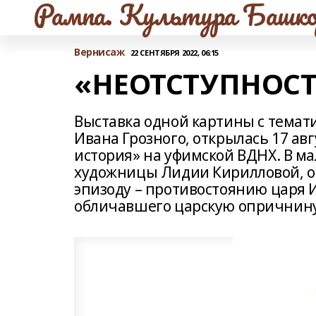
Рампа. Культура Башко
Вернисаж
22 СЕНТЯБРЯ 2022, 06:15
«НЕОТСТУПНОСТ
Выставка одной картины с темат
Ивана Грозного, открылась 17 авг
история» на уфимской ВДНХ. В м
художницы Лидии Кирилловой, о
эпизоду – противостоянию царя 
обличавшего царскую опричнин