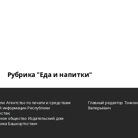
Рубрика "Еда и напитки"
ли: Агентство по печати и средствам
Главный редактор Тонкон
й информации Республики
Валерьевич
стан;
ное общество Издательский дом
ика Башкортостан»