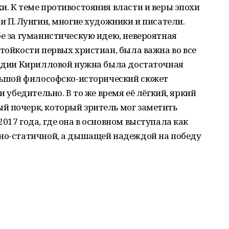
и. К теме противостояния власти и веры эпохи
и П. Лунгин, многие художники и писатели.
бе за гуманистическую идею, невероятная
стойкости первых христиан, была важна во все
 Лидии Кирилловой нужна была достаточная
ольшой философско-исторический сюжет
и убедительно. В то же время её лёгкий, яркий
й почерк, который зритель мог заметить
017 года, где она в основном выступала как
чно-статичной, а дышащей надеждой на победу