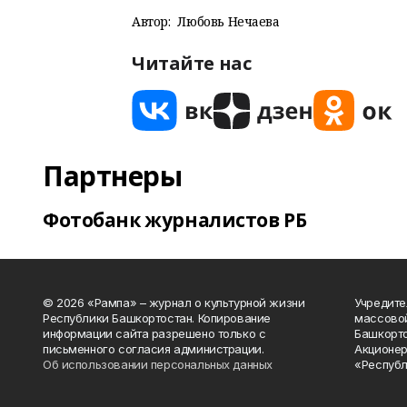
Автор:
Любовь Нечаева
Читайте нас
Партнеры
Фотобанк журналистов РБ
© 2026 «Рампа» – журнал о культурной жизни
Учредите
Республики Башкортостан. Копирование
массово
информации сайта разрешено только с
Башкорто
письменного согласия администрации.
Акционер
Об использовании персональных данных
«Республ