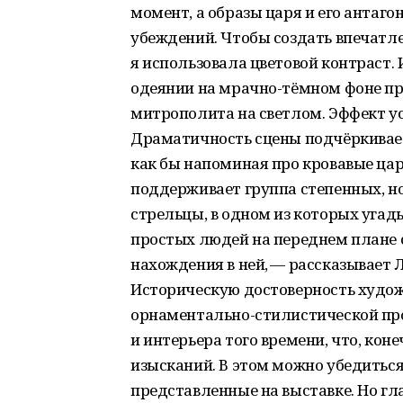
момент, а образы царя и его антаго
убеждений. Чтобы создать впечатл
я использовала цветовой контраст.
одеянии на мрачно-тёмном фоне пр
митрополита на светлом. Эффект 
Драматичность сцены подчёркивае
как бы напоминая про кровавые ца
поддерживает группа степенных, но
стрельцы, в одном из которых уга
простых людей на переднем плане 
нахождения в ней, — рассказывает 
Историческую достоверность худо
орнаментально-стилистической пр
и интерьера того времени, что, ко
изысканий. В этом можно убедиться
представленные на выставке. Но гла