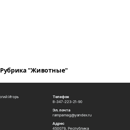
Рубрика "Животные"
огий Игорь
Телефон
8-347-223-21-90
Эл. почта
rampamag@yandex.ru
Адрес
450079, Республика