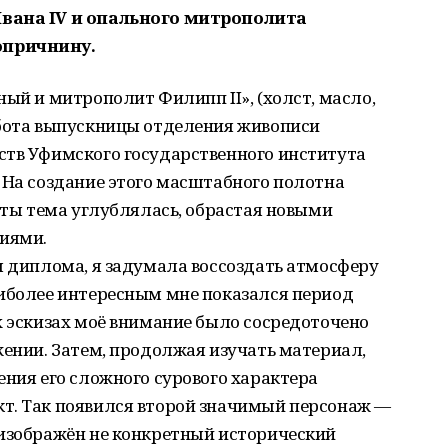
Ивана IV и опального митрополита
опричнину.
ный и митрополит Филипп II», (холст, масло,
абота выпускницы отделения живописи
ств Уфимского государственного института
 На создание этого масштабного полотна
боты тема углублялась, обрастая новыми
иями.
ы диплома, я задумала воссоздать атмосферу
аиболее интересным мне показался период
х эскизах моё внимание было сосредоточено
жении. Затем, продолжая изучать материал,
ения его сложного сурового характера
т. Так появился второй значимый персонаж —
 изображён не конкретный исторический