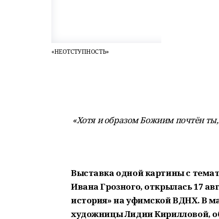
«НЕОТСТУПНОСТЬ»
«Хотя и образом Божиим почтён ты,
Выставка одной картины с темат
Ивана Грозного, открылась 17 авг
история» на уфимской ВДНХ. В м
художницы Лидии Кирилловой, о