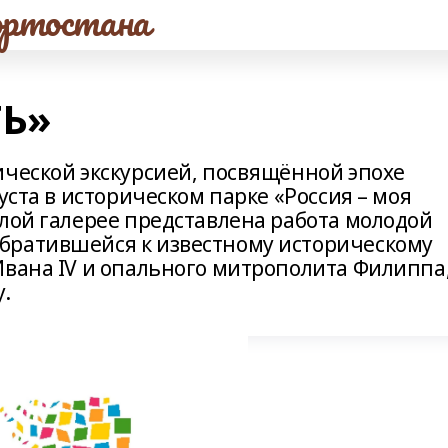
ртостана
Ь»
ической экскурсией, посвящённой эпохе
уста в историческом парке «Россия – моя
алой галерее представлена работа молодой
братившейся к известному историческому
Ивана IV и опального митрополита Филиппа
у.