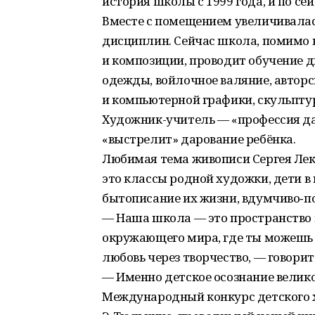
история школы с 1999 года, и по с
Вместе с помещением увеличивалас
дисциплин. Сейчас школа, помимо 
и композиции, проводит обучение д
одежды, войлочное валяние, авторс
и компьютерной графики, скульптур
Художник-учитель — «профессия дал
«выстрелит» дарование ребёнка.
Любимая тема живописи Сергея Лек
это классы родной художки, дети в
бытописание их жизни, вдумчиво‑п
— Наша школа — это пространство
окружающего мира, где ты можешь 
любовь через творчество, — говорит 
— Именно детское осознание велико
Международный конкурс детского х