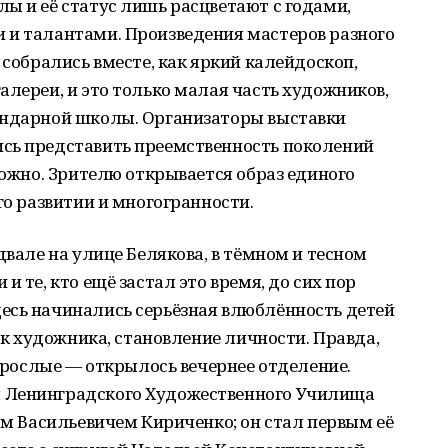
ы и её статус лишь расцветают с годами,
 и талантами. Произведения мастеров разного
 собрались вместе, как яркий калейдоскоп,
алереи, и это только малая часть художников,
ендарной школы. Организаторы выставки
сь представить преемственность поколений
можно. Зрителю открывается образ единого
го развитии и многогранности.
двале на улице Белякова, в тёмном и тесном
и те, кто ещё застал это время, до сих пор
есь начинались серьёзная влюблённость детей
как художника, становление личности. Правда,
взрослые — открылось вечернее отделение.
 Ленинградского Художественного Училища
ром Васильевичем Кириченко; он стал первым её