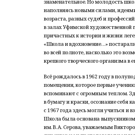
знаменательное. Но молодость школ
наполняясь новыми силами, идеями
возраста, разных судеб и профессий
в залах Уфимской художественной г
причастных к истории и жизни лег
«Школа и вдохновение…» постарали
во всей полноте, насколько это воз
крепкого творческого организма в е
Всё рождалось в 1962 году в полупо
помещении, которое первые ученики 
вспоминают с огромным теплом. Зд
в бумагу и краски, осознание себя 
с 1967 года здесь могли учиться и 
Школа была основана выпускником
им. В. А. Серова, уважаемым Викто