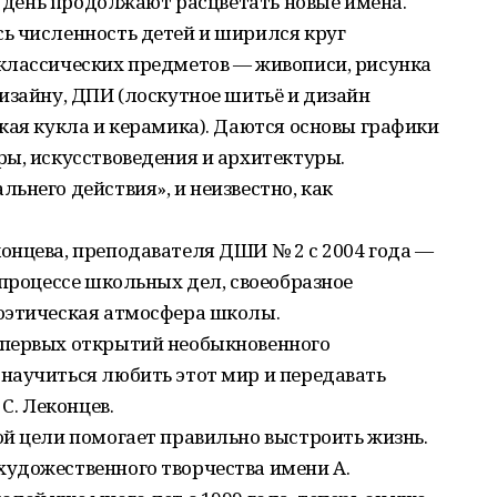
ей день продолжают расцветать новые имена.
ь численность детей и ширился круг
классических предметов — живописи, рисунка
изайну, ДПИ (лоскутное шитьё и дизайн
кая кукла и керамика). Даются основы графики
ы, искусствоведения и архитектуры.
ьнего действия», и неизвестно, как
онцева, преподавателя ДШИ № 2 с 2004 года —
 процессе школьных дел, своеобразное
оэтическая атмосфера школы.
 первых открытий необыкновенного
научиться любить этот мир и передавать
С. Леконцев.
й цели помогает правильно выстроить жизнь.
удожественного творчества имени А.