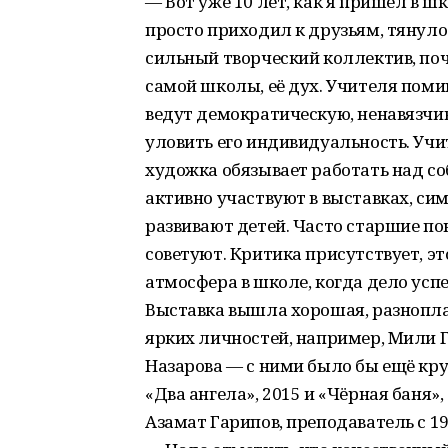
— Вот уже 10 лет, как я пришёл в шк
просто приходил к друзьям, тянуло 
сильный творческий коллектив, поч
самой школы, её дух. Учителя пом
ведут демократическую, ненавязчи
уловить его индивидуальность. Учи
художка обязывает работать над со
активно участвуют в выставках, сим
развивают детей. Часто старшие по
советуют. Критика присутствует, э
атмосфера в школе, когда дело ус
Выставка вышла хорошая, разнопла
ярких личностей, например, Мили 
Назарова — с ними было бы ещё кру
«Два ангела», 2015 и «Чёрная баня»,
Азамат Гарипов, преподаватель с 19