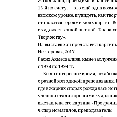
Э. Тюлькина, проводимый нашей шко
15-й по счёту, — это ещё одна возм
высоком уровне, и увидеть, как тво
становятся героями моих картин. В
с художественной школой. Так на х
Творчеству».
На выставке он представил картин
Нестерова», 2017.
Расих Ахметвалиев, ныне заслужен
с 1978 по 1994 гг.
— Было интересное время, незабыва
с разной методикой преподавания.
где в жарких спорах рождалась ист
ученики стали хорошими художникам
выставлена его картина «Прозрачные
Флюр Исмагилов, преподаватель: