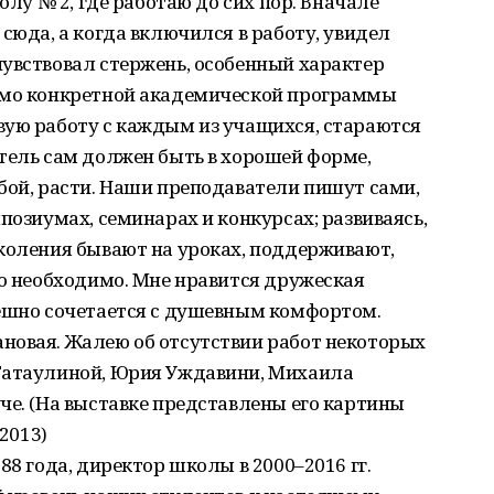
олу № 2, где работаю до сих пор. Вначале
сюда, а когда включился в работу, увидел
увствовал стержень, особенный характер
имо конкретной академической программы
вую работу с каждым из учащихся, стараются
тель сам должен быть в хорошей форме,
бой, расти. Наши преподаватели пишут сами,
позиумах, семинарах и конкурсах; развиваясь,
коления бывают на уроках, поддерживают,
то необходимо. Мне нравится дружеская
пешно сочетается с душевным комфортом.
новая. Жалею об отсутствии работ некоторых
Гатаулиной, Юрия Уждавини, Михаила
че. (На выставке представлены его картины
 2013)
88 года, директор школы в 2000–2016 гг.