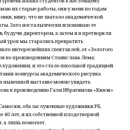
й уровень наших студентов к настоящему
маю их старые работы, они у меня по годам
вки, вижу, что не хватало академической
ы. Зато ностальгически вспоминаю те
в, будучи директором, а затем и я претворяли
дый урок мы старались превратить
много интереснейших спектаклей, от «Золотого
ов по произведениям Станислава Лема;
 художники, и это стало школьной традицией.
тавки-конкурсы академического рисунка
(На нынешней выставке можно увидеть
ова к произведению Гали Ибрагимова «Кинзя»
 Самосюк, оба заслуженные художники РБ,
е 40 лет, и их собственной плодотворной
, а лишь помогает.