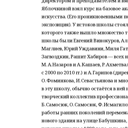
директором и преподавателем и вм
Яблочкиной взял курс на базовое а
искусства. (Его проникновенными 
экспозиция). У истоков школы стоя
которого также вышло множество 
школы были Евгений Винокуров, Ал
Маглиев, Юрий Уждавини, Миля Гат
Загвоздкин, Рашит Хабиров — всех 
М. А. Назаров и А. Кашаев, Р. Ахметв
с 2000 по 2010 гг.) и А. Гарипов (дире
О. Фоминкова, И. Севастьянова и мно
в эту школу, обычно остаётся в не
творческий коллектив профессиона
Б. Самосюк, О. Самосюк, Ф. Исмагилов
работы ранних поколений перемежа
нового здания на улице Бабушкина, 