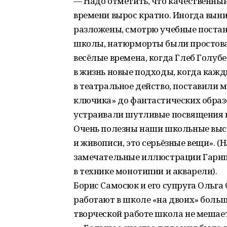
— Надо отметить, что качественны
времени вырос кратно. Иногда выни
разложены, смотрю учебные постано
школы, натюрморты были простоват
весёлые времена, когда Глеб Голубе
в жизнь новые подходы, когда каж
в театральное действо, поставили 
ключика» до фантастических образ
устраивали шутливые посвящения в
Очень полезны наши школьные выс
и живописи, это серьёзные вещи». 
замечательные иллюстрации Гарип
в технике монотипии и акварели).
Борис Самосюк и его супруга Ольга
работают в школе «на двоих» больш
творческой работе школа не мешает