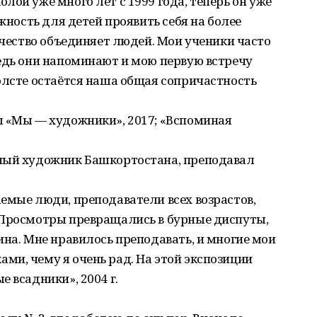
лой уже много лет с 1999 года, теперь он уже
ожность для детей проявить себя на более
рчество объединяет людей. Мои ученики часто
едь они напоминают и мою первую встречу
олсте остаётся наша общая сопричастность
ы «Мы — художники», 2017; «Вспоминая
ный художник Башкортостана, преподавал
емые люди, преподаватели всех возрастов,
 Просмотры превращались в бурные диспуты,
ина. Мне нравилось преподавать, и многие мои
и, чему я очень рад. На этой экспозиции
 всадники», 2004 г.