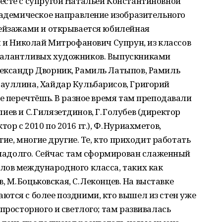
есте с супругой Натальей Константиновной
кадемическое направление изобразительного
пейзажами и открывается юбилейная
л и Николай Митрофанович Супрун, из классов
талантливых художников. Выпускниками
ександр Дворник, Рамиль Латыпов, Рамиль
ауллина, Хайдар Кульбарисов, Григорий
не перечтёшь. В разное время там преподавали
алиев и С. Гилязетдинов, Г. Голубев (директор
ктор с 2010 по 2016 гг.), Ф. Нуриахметов,
гие, многие другие. Те, кто приходит работать
й надолго. Сейчас там сформирован слаженный
лов международного класса, таких как
, М. Боцьковская, С. Леконцев. На выставке
ются с более поздними, кто вышел из стен уже
просторного и светлого; там развивалась