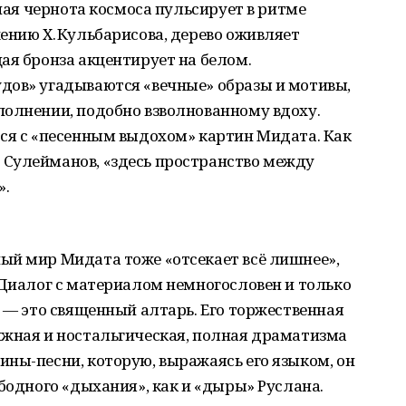
рная чернота космоса пульсирует в ритме
ению Х. Кульбарисова, дерево оживляет
ая бронза акцентирует на белом.
дов» угадываются «вечные» образы и мотивы,
полнении, подобно взволнованному вдоху.
тся с «песенным выдохом» картин Мидата. Как
Сулейманов, «здесь пространство между
».
ый мир Мидата тоже «отсекает всё лишнее»,
 Диалог с материалом немногословен и только
о — это священный алтарь. Его торжественная
яжная и ностальгическая, полная драматизма
ны-песни, которую, выражаясь его языком, он
ободного «дыхания», как и «дыры» Руслана.