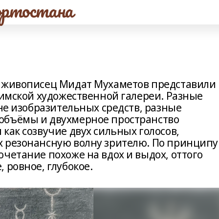
ртостана
и живописец Мидат Мухаметов представили
фимской художественной галереи. Разные
ане изобразительных средств, разные
объёмы и двухмерное пространство
как созвучие двух сильных голосов,
х резонансную волну зрителю. По принципу
четание похоже на вдох и выдох, оттого
 ровное, глубокое.