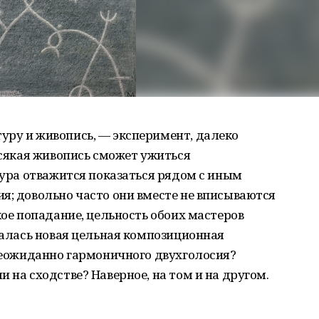
уру и живопись, — эксперимент, далеко
всякая живопись сможет ужиться
птура отважится показаться рядом с иным
я; довольно часто они вместе не вписываются
кое попадание, цельность обоих мастеров
овалась новая цельная композиционная
 неожиданно гармоничного двухголосия?
 на сходстве? Наверное, на том и на другом.