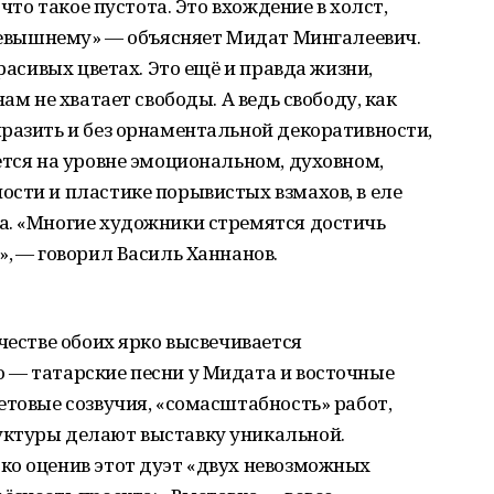
 что такое пустота. Это вхождение в холст,
Всевышнему» — объясняет Мидат Мингалеевич.
красивых цветах. Это ещё и правда жизни,
ам не хватает свободы. А ведь свободу, как
разить и без орнаментальной декоративности,
ется на уровне эмоциональном, духовном,
сти и пластике порывистых взмахов, в еле
а. «Многие художники стремятся достичь
», — говорил Василь Ханнанов.
честве обоих ярко высвечивается
 — татарские песни у Мидата и восточные
етовые созвучия, «сомасштабность» работ,
уктуры делают выставку уникальной.
ко оценив этот дуэт «двух невозможных