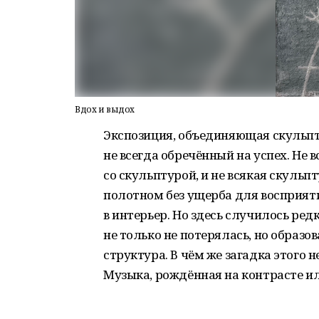
Вдох и выдох
Экспозиция, объединяющая скульпт
не всегда обречённый на успех. Не 
со скульптурой, и не всякая скуль
полотном без ущерба для восприяти
в интерьер. Но здесь случилось ред
не только не потерялась, но образ
структура. В чём же загадка этого
Музыка, рождённая на контрасте или