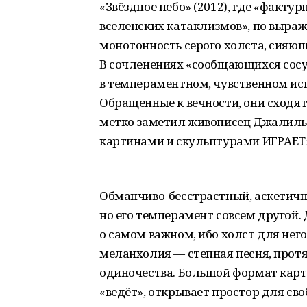
«Звёздное небо» (2012), где «факту
вселенских катаклизмов», по выраж
монотонность серого холста, сияющ
В сочленениях «сообщающихся сосу
в темпераментном, чувственном ис
Обращенные к вечности, они сходя
метко заметил живописец Джалиль 
картинами и скульптурами ИГРАЕТ
Обманчиво-бесстрастный, аскетичн
но его темперамент совсем другой.
о самом важном, ибо холст для нег
меланхолия — степная песня, прот
одиночества. Большой формат карти
«ведёт», открывает простор для св