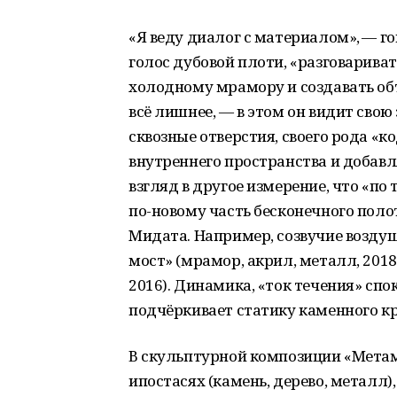
«Я веду диалог с материалом», — г
голос дубовой плоти, «разговарива
холодному мрамору и создавать объ
всё лишнее, — в этом он видит сво
сквозные отверстия, своего рода «к
внутреннего пространства и добавл
взгляд в другое измерение, что «по 
по-новому часть бесконечного поло
Мидата. Например, созвучие возд
мост» (мрамор, акрил, металл, 2018
2016). Динамика, «ток течения» сп
подчёркивает статику каменного к
В скульптурной композиции «Метам
ипостасях (камень, дерево, металл