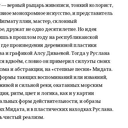
т — верный рыцарь живописи, тонкий колорист,
вное монохромное искусство, и представитель
Нигматуллин, мастер, склонный
е, дружат не одно десятилетие. Но идея
ишь в прошлом году на республиканской
 где произведения деревянной пластики
 и графикой Алсу Диваевой. Тогда у Руслана
я вдвоём, словно он примерил силуэты своих
зма и абстракции, на «степные песни» Мидата.
 формы тающих воспоминаний или изваяний,
живой и сильной реки, окатанных морским
ия, ритм, цвет и логика, как и у картин
уальных форм действительности, и образы
х Мидата, и в пластических находках Руслана.
ть чистый реализм.