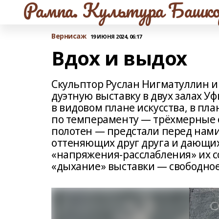
Рампа. Культура Башко
Вернисаж
19 ИЮНЯ 2024, 06:17
Вдох и выдох
Скульптор Руслан Нигматуллин 
дуэтную выставку в двух залах У
в видовом плане искусства, в пл
по темпераменту — трёхмерные 
полотен — предстали перед нами 
оттеняющих друг друга и дающи
«напряжения-расслабления» их со
«дыхание» выставки — свободное,