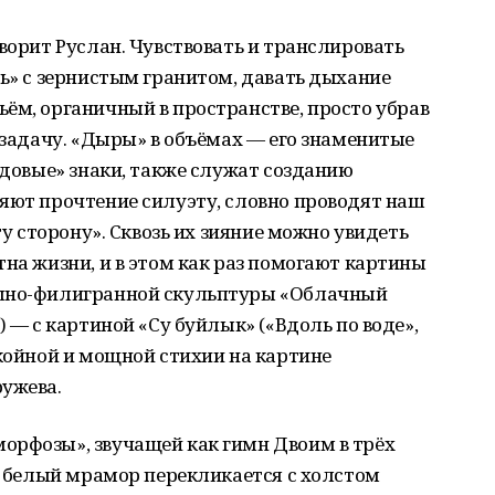
оворит Руслан. Чувствовать и транслировать
ть» с зернистым гранитом, давать дыхание
ём, органичный в пространстве, просто убрав
ю задачу. «Дыры» в объёмах — его знаменитые
одовые» знаки, также служат созданию
яют прочтение силуэту, словно проводят наш
ту сторону». Сквозь их зияние можно увидеть
тна жизни, и в этом как раз помогают картины
ушно-филигранной скульптуры «Облачный
) — с картиной «Су буйлык» («Вдоль по воде»,
окойной и мощной стихии на картине
ружева.
орфозы», звучащей как гимн Двоим в трёх
), белый мрамор перекликается с холстом