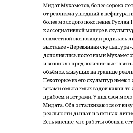
Мидат Мухаметов, более сорока ле
от реализма ушедший в нефигурати
более молодого поколения Руслан 
к ассоциативной манере в скульптур
совместной экспозиции родилась л
выставке «Деревянная скульптура»,
дополнялись полотнами Мухаметова
и возникло предложение выставитьс
объёмов, живущих на границе реали
Некоторые из его скульптур имеют
веками омываемых водой какой-то 
прибоем и ветрами. У них своя мелод
Мидата. Оба отталкиваются от виз
реальности дышат и в пятнах-линия
Есть мнение, что работы обоих и ес