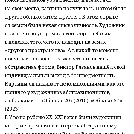
на свои места, картина получилась. Потом было
другое облако, затем другое…. В этом отрыве
от земли была некая символичность. Художник
сознательно устремил свой взор к небесам
в поисках того, чего не находил на земле —
«другого пространства». А в какой-то момент,
поняв, что облако — самая что ни на есть
абстрактная форма, Виктор Рязанов нашёл свой
индивидуальный выход в беспредметность.
Картины он называет не композициями, как это
принято у художников абстракционистов,
а облаками — «Облако. 20» (2010), «Облако. 54»
(2023).
В Уфе на рубеже ХХ–XXI веков были художники,
которые проявляли интерес к абстрактному
искусству, среди них и Виктор Рязанов, который