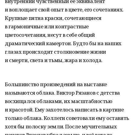
внутренний чувственный её эквивалент
и воплощает свой опыт в цвете, его сочетаниях.
Крупные пятна краски, сочетающиеся
в гармоничные или контрастные
цветосочетания, несут в себе общий
драматический камертон. Будто бы на наших
глазах происходит столкновение жизни
и смерти, света и тьмы, жара и холода.
Большинство произведений на выставке
называются облака. Виктор Рязанов с детства
восхищался облаками, их масштабностью
и красотой. Ему захотелось написать в картине
только облака. Коллеги советовали ему оставить
хотя бы полоску земли. После мучительных
поисков Рязанов убрал землю, и всё встало