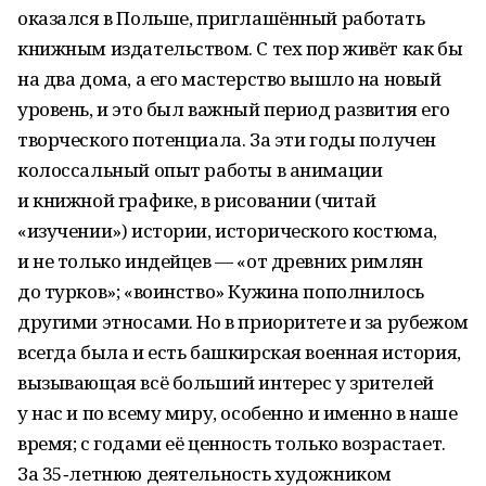
оказался в Польше, приглашённый работать
книжным издательством. С тех пор живёт как бы
на два дома, а его мастерство вышло на новый
уровень, и это был важный период развития его
творческого потенциала. За эти годы получен
колоссальный опыт работы в анимации
и книжной графике, в рисовании (читай
«изучении») истории, исторического костюма,
и не только индейцев — «от древних римлян
до турков»; «воинство» Кужина пополнилось
другими этносами. Но в приоритете и за рубежом
всегда была и есть башкирская военная история,
вызывающая всё больший интерес у зрителей
у нас и по всему миру, особенно и именно в наше
время; с годами её ценность только возрастает.
За 35‑летнюю деятельность художником