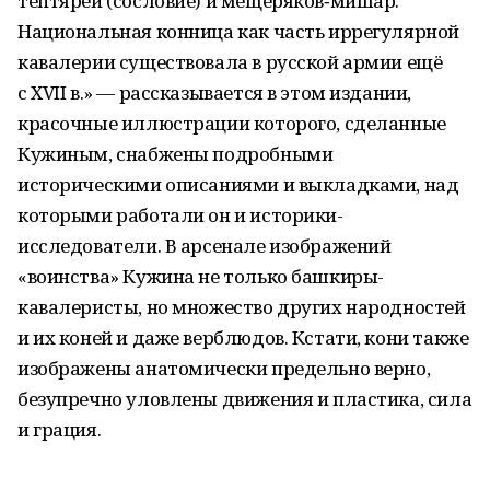
тептярей (сословие) и мещеряков‑мишар.
Национальная конница как часть иррегулярной
кавалерии существовала в русской армии ещё
с XVII в.» — рассказывается в этом издании,
красочные иллюстрации которого, сделанные
Кужиным, снабжены подробными
историческими описаниями и выкладками, над
которыми работали он и историки-
исследователи. В арсенале изображений
«воинства» Кужина не только башкиры-
кавалеристы, но множество других народностей
и их коней и даже верблюдов. Кстати, кони также
изображены анатомически предельно верно,
безупречно уловлены движения и пластика, сила
и грация.