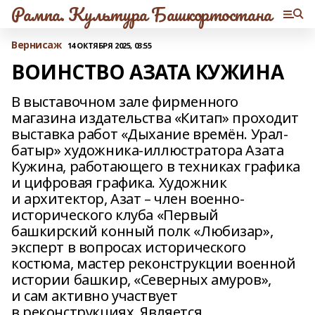
Рампа. Культура Башкортостана
Вернисаж
14 ОКТЯБРЯ 2025, 03:55
ВОИНСТВО АЗАТА КУЖИНА
В выставочном зале фирменного
магазина издательства «Китап» проходит
выставка работ «Дыхание времён. Урал-
батыр» художника-иллюстратора Азата
Кужина, работающего в техниках графика
и цифровая графика. Художник
и архитектор, Азат – член военно-
исторического клуба «Первый
башкирский конный полк «Любизар»,
эксперт в вопросах исторического
костюма, мастер реконструкции военной
истории башкир, «Северных амуров»,
и сам активно участвует
в реконструкциях. Является