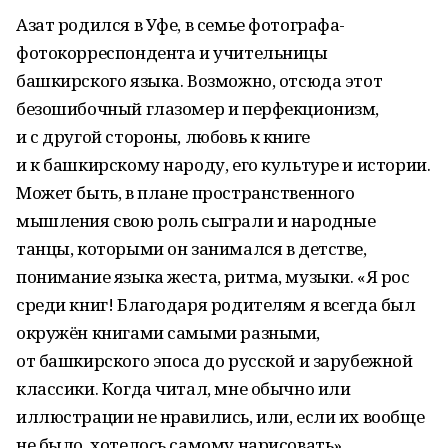
Азат родился в Уфе, в семье фотографа-
фотокорреспондента и учительницы
башкирского языка. Возможно, отсюда этот
безошибочный глазомер и перфекционизм,
и с другой стороны, любовь к книге
и к башкирскому народу, его культуре и истории.
Может быть, в плане пространственного
мышления свою роль сыграли и народные
танцы, которыми он занимался в детстве,
понимание языка жеста, ритма, музыки. «Я рос
среди книг! Благодаря родителям я всегда был
окружён книгами самыми разными,
от башкирского эпоса до русской и зарубежной
классики. Когда читал, мне обычно или
иллюстрации не нравились, или, если их вообще
не было, хотелось самому нарисовать»