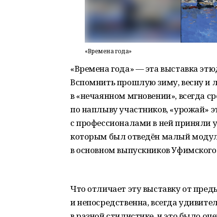
«Времена года»
«Времена года» — эта выставка этю
Вспомнить прошлую зиму, весну и 
в «нечаянном мгновении», всегда с
по наплыву участников, «урожай» э
с профессионалами в ней приняли 
которым был отведён малый модуль
в основном выпускников Уфимского 
Что отличает эту выставку от пред
и непосредственна, всегда удивител
в разной стилистике, и это было оч