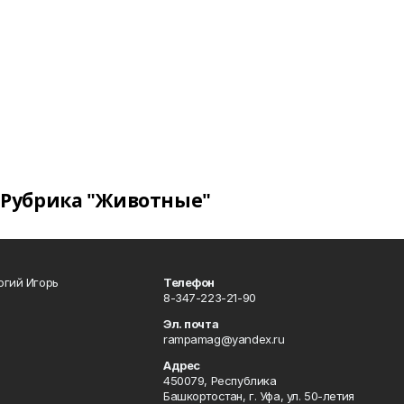
Рубрика "Животные"
огий Игорь
Телефон
8-347-223-21-90
Эл. почта
rampamag@yandex.ru
Адрес
450079, Республика
Башкортостан, г. Уфа, ул. 50-летия