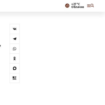
+27 °С
Облачно
у