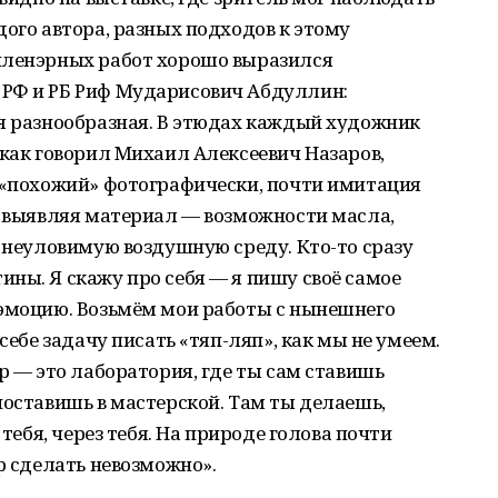
дого автора, разных подходов к этому
пленэрных работ хорошо выразился
 РФ и РБ Риф Мударисович Абдуллин:
ая разнообразная. В этюдах каждый художник
 как говорил Михаил Алексеевич Назаров,
ь «похожий» фотографически, почти имитация
, выявляя материал — возможности масла,
ь неуловимую воздушную среду. Кто-то сразу
ны. Я скажу про себя — я пишу своё самое
 эмоцию. Возьмём мои работы с нынешнего
себе задачу писать «тяп-ляп», как мы не умеем.
р — это лаборатория, где ты сам ставишь
поставишь в мастерской. Там ты делаешь,
 тебя, через тебя. На природе голова почти
р сделать невозможно».