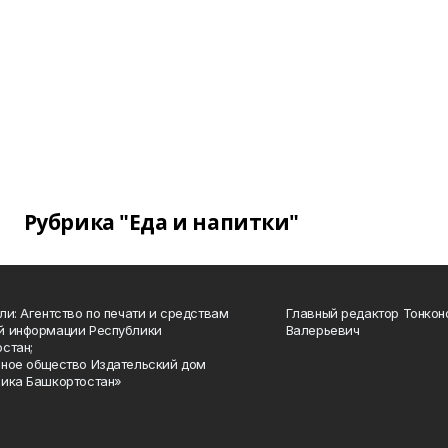
Рубрика "Еда и напитки"
ли: Агентство по печати и средствам
Главный редактор Тонкон
й информации Республики
Валерьевич
стан;
ное общество Издательский дом
ика Башкортостан»