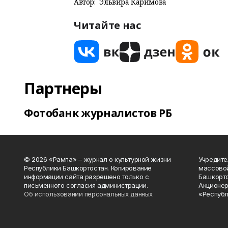
Автор:
Эльвира Каримова
Читайте нас
Партнеры
Фотобанк журналистов РБ
© 2026 «Рампа» – журнал о культурной жизни
Учредите
Республики Башкортостан. Копирование
массово
информации сайта разрешено только с
Башкорто
письменного согласия администрации.
Акционер
Об использовании персональных данных
«Республ