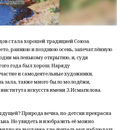
дов стала хорошей традицией Союза.
лето, раннюю и позднюю осень, запечатлённую
родни маленькому открытию, и, судя
того года был хорош. Наряду
участие и самодеятельные художники,
 зала, также много было молодёжи,
института искусств имени З. Исмагилова.
ыдущей? Природа вечна, по-детски прекрасна
ьна. Но увидеть и изобразить её можно
евидно на выставке, где зритель мог наблюдать