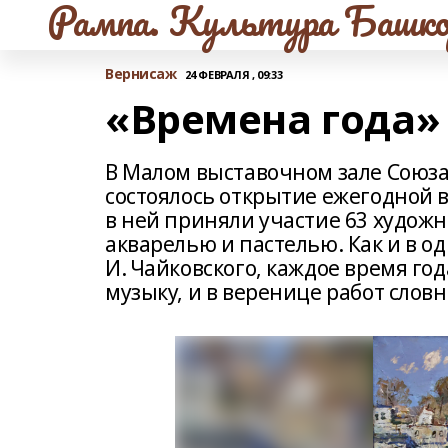
Рампа. Культура Башко
Вернисаж
24 ФЕВРАЛЯ , 09:33
«Времена года»
В Малом выставочном зале Союз
состоялось открытие ежегодной в
в ней приняли участие 63 художн
акварелью и пастелью. Как и в 
И. Чайковского, каждое время год
музыку, и в веренице работ слов