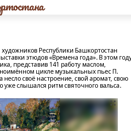
ртостана
а художников Республики Башкортостан
ыставки этюдов «Времена года». В этом год
ика, представив 141 работу маслом,
одноимённом цикле музыкальных пьес П.
а несло своё настроение, свой аромат, свою
но уже слышался ритм святочного вальса.