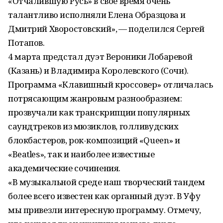
«Отчалившую Русь» в своё время очень
талантливо исполняли Елена Образцова и
Дмитрий Хворостовский», — поделился Сергей
Потапов.
4 марта предстал дуэт Вероники Лобаревой
(Казань) и Владимира Королевского (Сочи).
Программа «Клавишный кроссовер» отличалась
потрясающим жанровым разнообразием:
прозвучали как транскрипции популярных
саундтреков из мюзиклов, голливудских
блокбастеров, рок-композиций «Queen» и
«Beatles», так и наиболее известные
академические сочинения.
«В музыкальной среде наш творческий тандем
более всего известен как органный дуэт. В Уфу
мы привезли интересную программу. Отмечу,