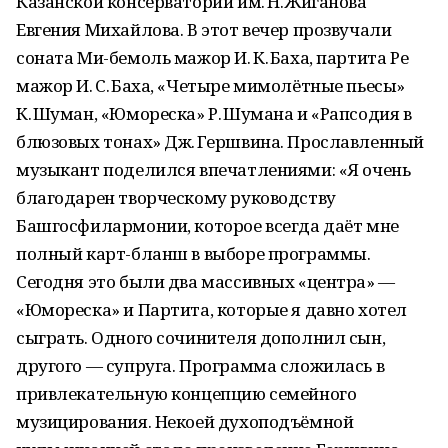
Казанской консерватории им. Н. Жиганова
Евгения Михайлова. В этот вечер прозвучали
соната Ми-бемоль мажор И. К. Баха, партита Ре
мажор И. С. Баха, «Четыре мимолётные пьесы»
К. Шуман, «Юмореска» Р. Шумана и «Рапсодия в
блюзовых тонах» Дж. Гершвина. Прославленный
музыкант поделился впечатлениями: «Я очень
благодарен творческому руководству
Башгосфилармонии, которое всегда даёт мне
полный карт-бланш в выборе программы.
Сегодня это были два массивных «центра» —
«Юмореска» и Партита, которые я давно хотел
сыграть. Одного сочинителя дополнил сын,
другого — супруга. Программа сложилась в
привлекательную концепцию семейного
музицирования. Некоей духоподъёмной