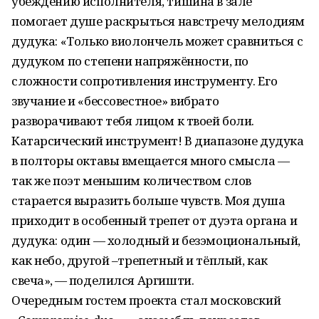
убеждению исполнителя, тишина в зале
помогает душе раскрыться навстречу мелодиям
дудука: «Только виолончель может сравниться с
дудуком по степени напряжённости, по
сложности сопротивления инструменту. Его
звучание и «бессовестное» вибрато
разворачивают тебя лицом к твоей боли.
Катарсический инструмент! В диапазоне дудука
в полторы октавы вмещается много смысла —
так же поэт меньшим количеством слов
старается выразить больше чувств. Моя душа
приходит в особенный трепет от дуэта органа и
дудука: один — холодный и безэмоциональный,
как небо, другой –трепетный и тёплый, как
свеча», — поделился Аргишти.
Очередным гостем проекта стал московский