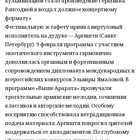
кульминацией стало произведение Гершвина.
Рапсодией я воздал должное концертному
формату».
Фестивальную эстафету принял виртуозный
исполнитель на дудуке — Аргишти (Санкт-
Петербург). 9 февраля программа с участием
экзотического инструмента гармонично
дополнялась органным и фортепианным
сопровождением дипломанта международных и
всероссийских конкурсов Эльвиры Ямаловой. В
программе «Выше Арарата» прозвучали
трогательные армянские мелодии, сочинения
классиков и авторские мелодии. Особому
восприятию способствовала нетрадиционная
подача материала: Аргишти попросил зрителей
воздержаться от аплодисментов. По глубокому