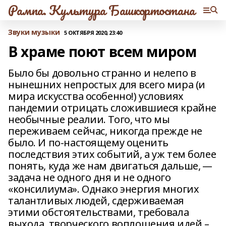
Рампа. Культура Башкортостана
Звуки музыки
5 ОКТЯБРЯ 2020, 23:40
В храме поют всем миром
Было бы довольно странно и нелепо в
нынешних непростых для всего мира (и
мира искусства особенно!) условиях
пандемии отрицать сложившиеся крайне
необычные реалии. Того, что мы
переживаем сейчас, никогда прежде не
было. И по-настоящему оценить
последствия этих событий, а уж тем более
понять, куда же нам двигаться дальше, —
задача не одного дня и не одного
«консилиума». Однако энергия многих
талантливых людей, сдерживаемая
этими обстоятельствами, требовала
выхода, творческого воплощения идей –