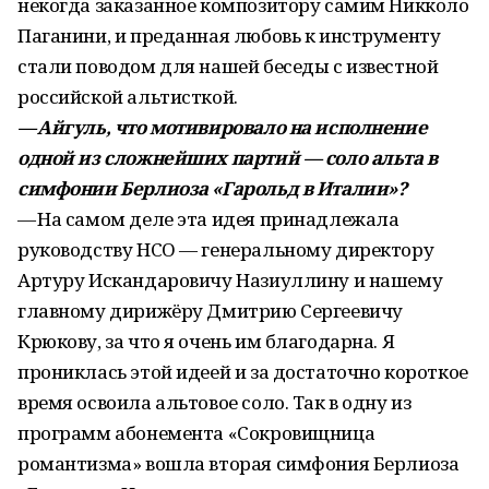
некогда заказанное композитору самим Никколо
Паганини, и преданная любовь к инструменту
стали поводом для нашей беседы с известной
российской альтисткой.
— Айгуль, что мотивировало на исполнение
одной из сложнейших партий — соло альта в
симфонии Берлиоза «Гарольд в Италии»?
— На самом деле эта идея принадлежала
руководству НСО — генеральному директору
Артуру Искандаровичу Назиуллину и нашему
главному дирижёру Дмитрию Сергеевичу
Крюкову, за что я очень им благодарна. Я
прониклась этой идеей и за достаточно короткое
время освоила альтовое соло. Так в одну из
программ абонемента «Сокровищница
романтизма» вошла вторая симфония Берлиоза