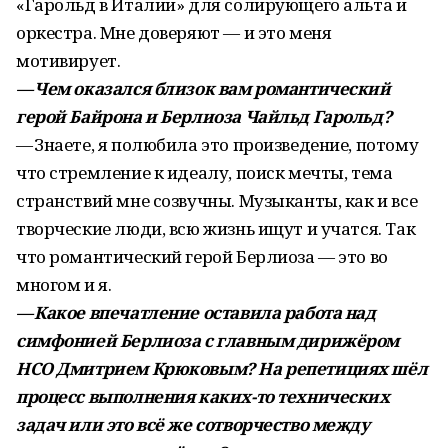
«Гарольд в Италии» для солирующего альта и
оркестра. Мне доверяют — и это меня
мотивирует.
— Чем оказался близок вам романтический
герой Байрона и Берлиоза Чайльд Гарольд?
— Знаете, я полюбила это произведение, потому
что стремление к идеалу, поиск мечты, тема
странствий мне созвучны. Музыканты, как и все
творческие люди, всю жизнь ищут и учатся. Так
что романтический герой Берлиоза — это во
многом и я.
— Какое впечатление оставила работа над
симфонией Берлиоза с главным дирижёром
НСО Дмитрием Крюковым? На репетициях шёл
процесс выполнения каких-то технических
задач или это всё же сотворчество между