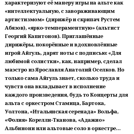
характеризуют её манеру игры на альте как
«интеллектуальную, с завораживающим
артистизмом» (дирижёр и скрипач Рустем
Абязов), «ярко-темпераментную» (альтист
Георгий Капитонов). Приглашённые
дирижёры, покорённые и вдохновлённые
игрой Айгуль, дарят ноты с подписью: «Для
любимой солистки», как, например, сделал
маэстро из Ярославля Анатолий Оселков. Но
только сама Айгуль знает, сколько труда и
чувств она вкладывает в исполнение
каждого произведения, будь то Концерты для
альта с оркестром Стамица, Бартока,
Уолтона, «Итальянская серенада» Вольфа,
«Фолия» Корелли-Тканова, «Адажио»
Альбинони или альтовые соло в оркестре…