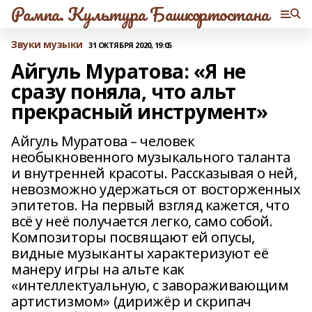
Рампа. Культура Башкортостана
Звуки музыки
31 ОКТЯБРЯ 2020, 19:05
Айгуль Муратова: «Я не
сразу поняла, что альт
прекрасный инструмент»
Айгуль Муратова – человек
необыкновенного музыкального таланта
и внутренней красоты. Рассказывая о ней,
невозможно удержаться от восторженных
эпитетов. На первый взгляд кажется, что
всё у неё получается легко, само собой.
Композиторы посвящают ей опусы,
видные музыканты характеризуют её
манеру игры на альте как
«интеллектуальную, с завораживающим
артистизмом» (дирижёр и скрипач