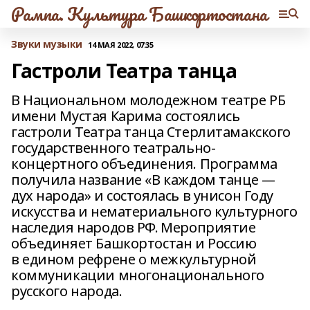
Рампа. Культура Башкортостана
Звуки музыки
14 МАЯ 2022, 07:35
Гастроли Театра танца
В Национальном молодежном театре РБ
имени Мустая Карима состоялись
гастроли Театра танца Стерлитамакского
государственного театрально-
концертного объединения. Программа
получила название «В каждом танце —
дух народа» и состоялась в унисон Году
искусства и нематериального культурного
наследия народов РФ. Мероприятие
объединяет Башкортостан и Россию
в едином рефрене о межкультурной
коммуникации многонационального
русского народа.