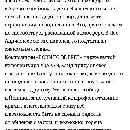
зрителем. Нужно сказать, что на концертах
в Америке публика ведёт себя намного смелее,
чем в Японии, где до сих пор действуют
ограничения по подпеванию. Это, прямо скажем,
не способствует раскованной атмосфере. В Лос-
Анджелесе же зал наконец-то подтягивал
знакомым словам.
Композиции «BORN TO BE FREE», также взятой
из репертуара X JAPAN, Хайд придаёт своё
осмысление. В его устах композиция из позднего
периода прославленного коллектива звучит
совсем по-другому. Это песня о свободе,
и Йошики, заполучивший микрофон, отчаянно
кричит в него, выражая сразу всё —
и возможность быть на сцене, и радость
от общения с залом, и, возможно, горечь