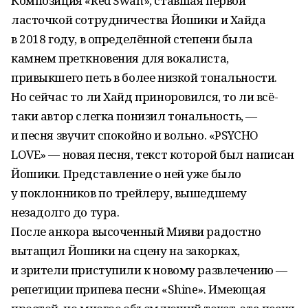
Композиция «Red Swan», ставшая первой
ласточкой сотрудничества Йошики и Хайда
в 2018 году, в определённой степени была
камнем преткновения для вокалиста,
привыкшего петь в более низкой тональности.
Но сейчас то ли Хайд приноровился, то ли всё-
таки автор слегка понизил тональность, —
и песня звучит спокойно и вольно. «PSYCHO
LOVE» — новая песня, текст которой был написан
Йошики. Представление о ней уже было
у поклонников по трейлеру, вышедшему
незадолго до тура.
После анкора высоченный Мияви радостно
вытащил Йошики на сцену на закорках,
и зрители приступили к новому развлечению —
репетиции припева песни «Shine». Имеющая