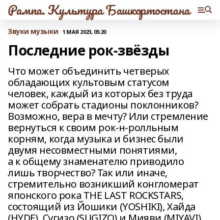
Рампа. Культура Башкортостана
Звуки музыки
1 МАЯ 2023, 05:20
Последние рок-звёзды
Что может объединить четверых
обладающих культовым статусом
человек, каждый из которых без труда
может собрать стадионы поклонников?
Возможно, вера в мечту? Или стремление
вернуться к своим рок-н‑ролльным
корням, когда музыка и бизнес были
двумя несовместными понятиями,
а к общему знаменателю приводило
лишь творчество? Так или иначе,
стремительно возникший конгломерат
японского рока THE LAST ROCKSTARS,
состоящий из Йошики (YOSHIKI), Хайда
(HYDE), Сугизо (SUGIZO) и Мияви (MIYAVI),