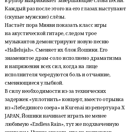
в рупор выкрикивает завершающие слова песни.
Каждый раз после этого на его глазах выступают
(скупые мужские) слёзы.
Настаёт пора Мияви показать класс игры
на акустической гитаре, следом трое
музыкантов демонстрируют новую песню
«Hallelujah». Сменяет их блок Йошики. Его
знаменитое драм-соло исполнено драматизма
и напряжения всех сил, когда на лице
исполнителя чередуются боль и отчаяние,
сменяющиеся улыбкой.
В силу необходимости из-за технических
задержек «уплотнить» концерт, вместо отрывка
из «Лебединого озера» и Kurenai из репертуара X
JAPAN, Йошики начинает играть не менее
любимую «Endless Rain», тут же подхваченную