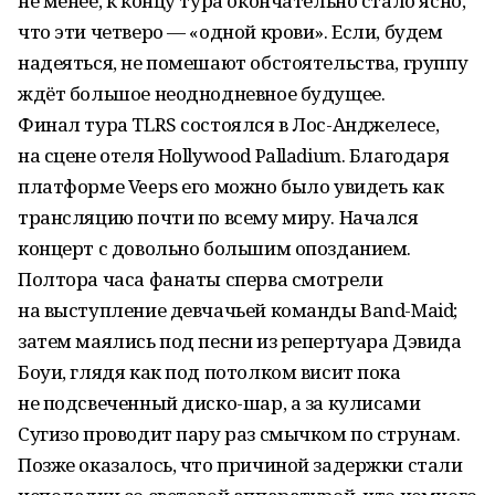
не менее, к концу тура окончательно стало ясно,
что эти четверо — «одной крови». Если, будем
надеяться, не помешают обстоятельства, группу
ждёт большое неоднодневное будущее.
Финал тура TLRS состоялся в Лос-Анджелесе,
на сцене отеля Hollywood Palladium. Благодаря
платформе Veeps его можно было увидеть как
трансляцию почти по всему миру. Начался
концерт с довольно большим опозданием.
Полтора часа фанаты сперва смотрели
на выступление девчачьей команды Band-Maid;
затем маялись под песни из репертуара Дэвида
Боуи, глядя как под потолком висит пока
не подсвеченный диско-шар, а за кулисами
Сугизо проводит пару раз смычком по струнам.
Позже оказалось, что причиной задержки стали