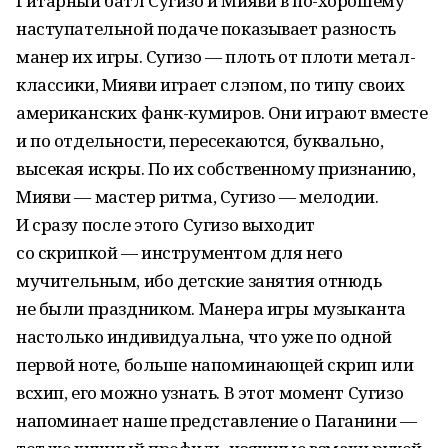
Гитарный батл Сугизо и Мияви в по-хорошему
наступательной подаче показывает разность
манер их игры. Сугизо — плоть от плоти метал-
классики, Мияви играет слэпом, по типу своих
американских фанк-кумиров. Они играют вместе
и по отдельности, пересекаются, буквально,
высекая искры. По их собственному признанию,
Мияви — мастер ритма, Сугизо — мелодии.
И сразу после этого Сугизо выходит
со скрипкой — инструментом для него
мучительным, ибо детские занятия отнюдь
не были праздником. Манера игры музыканта
настолько индивидуальна, что уже по одной
первой ноте, больше напоминающей скрип или
всхип, его можно узнать. В этот момент Сугизо
напоминает наше представление о Паганини —