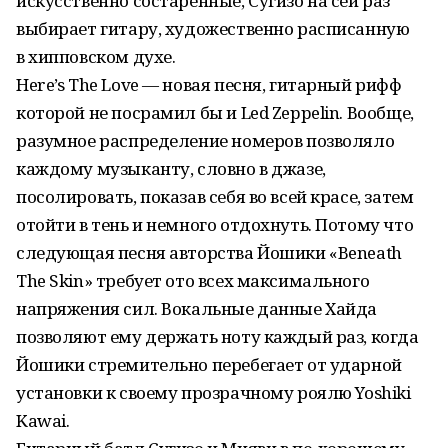
искусственно состаренные, Сугизо на сей раз
выбирает гитару, художественно расписанную
в хипповском духе.
Here’s The Love — новая песня, гитарный рифф
которой не посрамил бы и Led Zeppelin. Вообще,
разумное распределение номеров позволяло
каждому музыканту, словно в джазе,
посолировать, показав себя во всей красе, затем
отойти в тень и немного отдохнуть. Потому что
следующая песня авторства Йошики «Beneath
The Skin» требует ото всех максимального
напряжения сил. Вокальные данные Хайда
позволяют ему держать ноту каждый раз, когда
Йошики стремительно перебегает от ударной
установки к своему прозрачному роялю Yoshiki
Kawai.