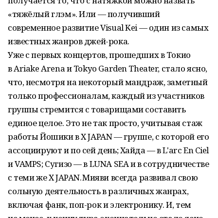
получается то, что с натяжкой можно назвать
«тяжёлый глэм». Или — получивший
современное развитие Visual Kei — один из самых
известных жанров джей-рока.
Уже с первых концертов, прошедших в Токио
в Ariake Arena и Tokyo Garden Theater, стало ясно,
что, несмотря на некоторый мандраж, заметный
только профессионалам, каждый из участников
группы стремится с товарищами составить
единое целое. Это не так просто, учитывая стаж
работы Йошики в X JAPAN — группе, с которой его
ассоциируют и по сей день; Хайда — в L'arc En Ciel
и VAMPS; Сугизо — в LUNA SEA и в сотрудничестве
с теми же X JAPAN. Мияви всегда развивал свою
сольную деятельность в различных жанрах,
включая фанк, поп-рок и электронику. И, тем