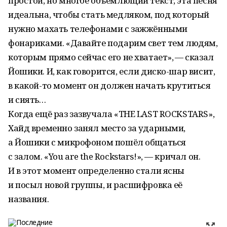
простой, но многое объемлющий текст, эта песня
идеальна, чтобы стать медляком, под который
нужно махать телефонами с зажжёнными
фонариками. «Давайте подарим свет тем людям,
которым прямо сейчас его не хватает», — сказал
Йошики. И, как говорится, если диско-шар висит,
в какой-то момент он должен начать крутиться
и сиять…
Когда ещё раз зазвучала «THE LAST ROCKSTARS»,
Хайд временно занял место за ударными,
а Йошики с микрофоном пошёл общаться
с залом. «You are the Rockstars!», — кричал он.
И в этот момент определенно стали ясны
и посыл новой группы, и расшифровка её
названия.