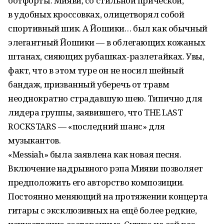
ботфорты. Мияви, со стильной причёской,
в удобных кроссовках, олицетворял собой
спортивный шик. А Йошики… был как обычный
элегантный Йошики — в облегающих кожаных
штанах, сияющих рубашках-разлетайках. Увы,
факт, что в этом туре он не носил шейный
бандаж, призванный уберечь от травм
неоднократно страдавшую шею. Типично для
лидера группы, заявившего, что THE LAST
ROCKSTARS — «последний шанс» для
музыкантов.
«Messiah» была заявлена как новая песня.
Включение надрывного рэпа Мияви позволяет
предположить его авторство композиции.
Постоянно меняющий на протяжении концерта
гитары с эксклюзивных на ещё более редкие,