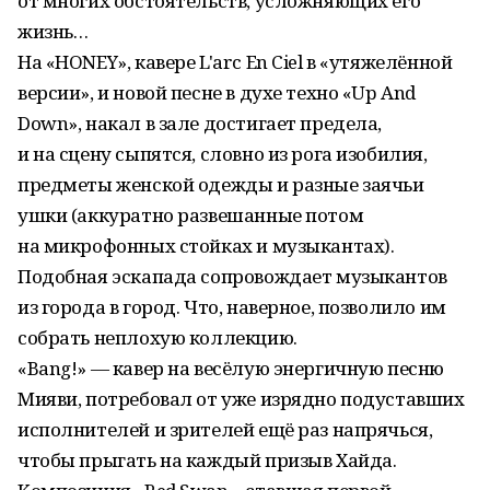
от многих обстоятельств, усложняющих его
жизнь…
На «HONEY», кавере L'arc En Ciel в «утяжелённой
версии», и новой песне в духе техно «Up And
Down», накал в зале достигает предела,
и на сцену сыпятся, словно из рога изобилия,
предметы женской одежды и разные заячьи
ушки (аккуратно развешанные потом
на микрофонных стойках и музыкантах).
Подобная эскапада сопровождает музыкантов
из города в город. Что, наверное, позволило им
собрать неплохую коллекцию.
«Bang!» — кавер на весёлую энергичную песню
Мияви, потребовал от уже изрядно подуставших
исполнителей и зрителей ещё раз напрячься,
чтобы прыгать на каждый призыв Хайда.