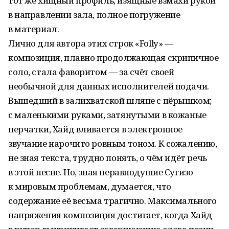
тот же хищный профиль, изящные взмахи рукой
в направлении зала, полное погружение
в материал.
Лично для автора этих строк «Folly» —
композиция, плавно продолжающая скрипичное
соло, стала фаворитом — за счёт своей
необычной для данных исполнителей подачи.
Вышедший в залихватской шляпе с пёрышком;
с маленькими руками, затянутыми в кожаные
перчатки, Хайд вливается в электронное
звучание нарочито ровным тоном. К сожалению,
не зная текста, трудно понять, о чём идёт речь
в этой песне. Но, зная неравнодушие Сугизо
к мировым проблемам, думается, что
содержание её весьма трагично. Максимального
напряжения композиция достигает, когда Хайд