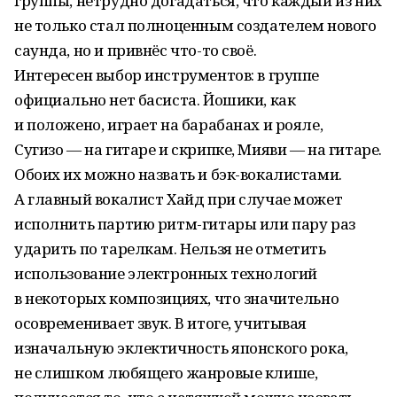
группы, нетрудно догадаться, что каждый из них
не только стал полноценным создателем нового
саунда, но и привнёс что-то своё.
Интересен выбор инструментов: в группе
официально нет басиста. Йошики, как
и положено, играет на барабанах и рояле,
Сугизо — на гитаре и скрипке, Мияви — на гитаре.
Обоих их можно назвать и бэк-вокалистами.
А главный вокалист Хайд при случае может
исполнить партию ритм-гитары или пару раз
ударить по тарелкам. Нельзя не отметить
использование электронных технологий
в некоторых композициях, что значительно
осовременивает звук. В итоге, учитывая
изначальную эклектичность японского рока,
не слишком любящего жанровые клише,