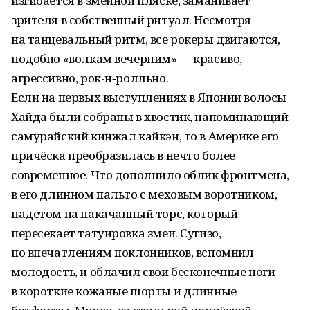
изгибается в змеиной пляске, заманивает
зрителя в собственный ритуал. Несмотря
на танцевальный ритм, все рокеры двигаются,
подобно «волкам вечерним» — красиво,
агрессивно, рок-н‑ролльно.
Если на первых выступлениях в Японии волосы
Хайда были собраны в хвостик, напоминающий
самурайский кинжал кайкэн, то в Америке его
причёска преобразилась в нечто более
современное. Что дополнило облик фронтмена,
в его длинном пальто с меховым воротником,
надетом на накачанный торс, который
пересекает татуировка змеи. Сугизо,
по впечатлениям поклонников, вспомнил
молодость, и облачил свои бесконечные ноги
в короткие кожаные шорты и длинные