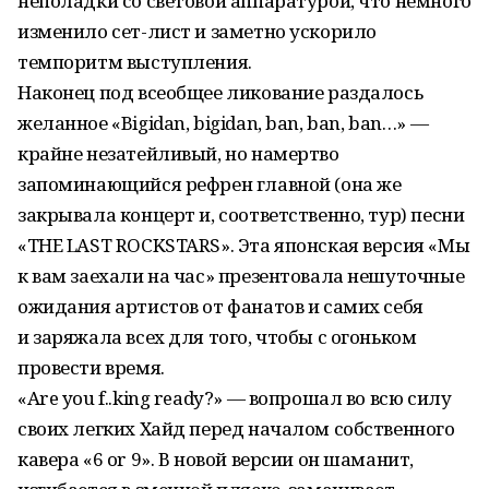
неполадки со световой аппаратурой, что немного
изменило сет-лист и заметно ускорило
темпоритм выступления.
Наконец под всеобщее ликование раздалось
желанное «Bigidan, bigidan, ban, ban, ban…» —
крайне незатейливый, но намертво
запоминающийся рефрен главной (она же
закрывала концерт и, соответственно, тур) песни
«THE LAST ROCKSTARS». Эта японская версия «Мы
к вам заехали на час» презентовала нешуточные
ожидания артистов от фанатов и самих себя
и заряжала всех для того, чтобы с огоньком
провести время.
«Are you f..king ready?» — вопрошал во всю силу
своих легких Хайд перед началом собственного
кавера «6 or 9». В новой версии он шаманит,