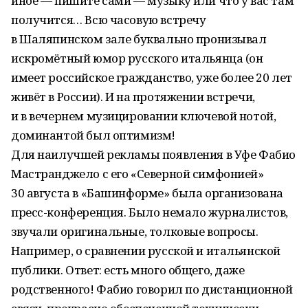
иное — пишите сами — музыку или что у вас там
получится… Всю часовую встречу
в Шаляпинском зале буквально пронизывал
искромётный юмор русского итальянца (он
имеет российское гражданство, уже более 20 лет
живёт в России). И на протяжении встречи,
и в вечернем музицировании ключевой нотой,
доминантой был оптимизм!
Для наилучшей рекламы появления в Уфе Фабио
Мастранджело с его «Северной симфонией»
30 августа в «Баш­информе» была организована
пресс-конференция. Было немало журналистов,
звучали оригинальные, толковые вопросы.
Например, о сравнении русской и итальянской
публики. Ответ: есть много общего, даже
родственного! Фабио говорил по дистанционной