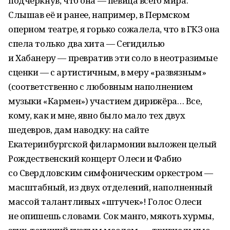
подчеркнув, что она — певица всего мира.
Слышав её и ранее, например, в Пермском
оперном театре, я горько сожалела, что в ГКЗ она
спела только два хита — Сегидилью
и Хабанеру — превратив эти соло в неотразимые
сценки — с артистичным, в меру «развязным»
(соответственно с любовным наполнением
музыки «Кармен») участием дирижёра… Все,
кому, как и мне, явно было мало тех двух
шедевров, дам наводку: на сайте
Екатеринбургской филармонии выложен целый
Рождественский концерт Олеси и Фабио
со Свердловским симфоническим оркестром —
масштабный, из двух отделений, наполненный
массой талантливых «штучек»! Голос Олеси
не опишешь словами. Сок манго, мякоть хурмы,