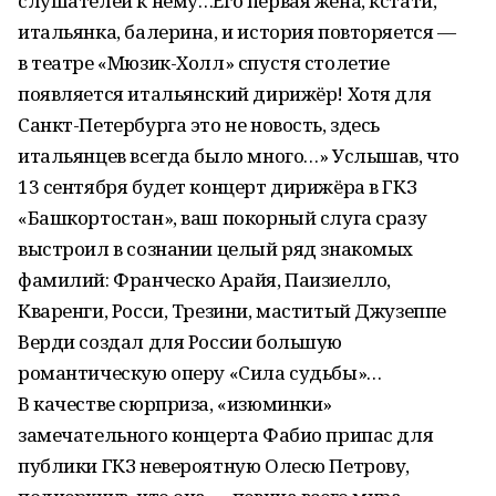
слушателей к нему…Его первая жена, кстати,
итальянка, балерина, и история повторяется —
в театре «Мюзик-Холл» спустя столетие
появляется итальянский дирижёр! Хотя для
Санкт-Петербурга это не новость, здесь
итальянцев всегда было много…» Услышав, что
13 сентября будет концерт дирижёра в ГКЗ
«Башкортостан», ваш покорный слуга сразу
выстроил в сознании целый ряд знакомых
фамилий: Франческо Арайя, Паизиелло,
Кваренги, Росси, Трезини, маститый Джузеппе
Верди создал для России большую
романтическую оперу «Сила судьбы»…
В качестве сюрприза, «изюминки»
замечательного концерта Фабио припас для
публики ГКЗ невероятную Олесю Петрову,