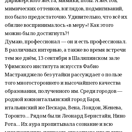
дирижёрского жеста, мимики, позы. А жестов,
мимических оттенков, взглядов, подмигиваний,
поз было предостаточно. Удивительно, что всё их
обилие воспринималось «в меру»! Как этого
можно было достигнуть?!
Думаю, профессионал — он и есть профессионал.
В различных интервью, а также во время встречи
тем же днём, 13 сентября в Шаляпинском зале
Уфимского института искусств Фабио
Мастранджело без утайки рассуждает о пользе
того многостороннего и высочайшего качества
образования, полученного им. Среди городов —
родной южноитальянский город Бари,
итальянский же Пескара, Вена, Лондон, Женева,
Торонто… Рядом были Леонард Бернстайн, Нино
Рота… Их аура пропитывала сознание и всю