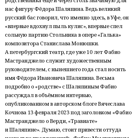
родственника ещё и через столь значимую для
нас фигуру Фёдора Шаляпина. Ведь великий
русский бас говорил, что именно здесь, в Уфе, он
«впервые вдохнул пыль кулис», впервые спел
сольную партию Стольника в опере «Галька»
композитора Станислава Монюшки.
А петербургский театр, где уже 10 лет Фабио
Мастранджело служит художественным
руководителем, с нынешнего года стал носить
имя Фёдора Ивановича Шаляпина. Весьма
подробно о «родстве» с Шаляпиным Фабио
рассуждал в объёмном интервью,
опубликованном в авторском блоге Вячеслава
Кочнова 13 февраля 2023 под заголовком «Фабио
Мастранджело о Верди, «Травиате»
и Шаляпине». Думаю, стоит привести оттуда