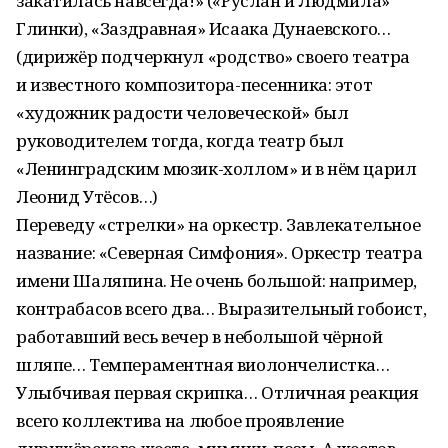
закатилась навсегда!» («Руслан и Людмила»
Глинки), «Заздравная» Исаака Дунаевского…
(дирижёр подчеркнул «родство» своего театра
и известного композитора-песенника: этот
«художник радости человеческой» был
руководителем тогда, когда театр был
«Ленинградским мюзик-холлом» и в нём царил
Леонид Утёсов…)
Переведу «стрелки» на оркестр. Завлекательное
название: «Северная Симфония». Оркестр театра
имени Шаляпина. Не очень большой: например,
контрабасов всего два… Выразительный гобоист,
работавший весь вечер в небольшой чёрной
шляпе… Темпераментная виолончелистка…
Улыбчивая первая скрипка… Отличная реакция
всего коллектива на любое проявление