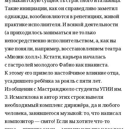
музыкантскую сущность страстного итальянца.
Такие инициации, как он справедливо заметил
однажды, возобновляются в репетициях, живой
практике исполнителя. И всякой деятельности
(а приходилось заниматься не только
непосредственно исполнительством, а, как вы
уже поняли, например, восстановлением театра
«Мюзик-холл»). Кстати, карьера началась
с гастролей молодого Фабио как пианиста.
К этому его привело настойчивое влияние отца,
усадившего ребёнка за рояль с пяти лет.
Из общения с Мастранджело студенты УГИИ им.
З. Исмагилова и автор этих строк вывели
необходимый комплекс дирижёра, да и любого
человека, занявшегося музыкой: то, что написал
композитор — свято! Если вы хотите что-то