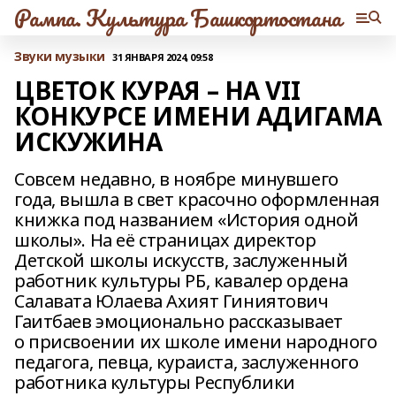
Рампа. Культура Башкортостана
Звуки музыки
31 ЯНВАРЯ 2024, 09:58
ЦВЕТОК КУРАЯ – НА VII
КОНКУРСЕ ИМЕНИ АДИГАМА
ИСКУЖИНА
Совсем недавно, в ноябре минувшего
года, вышла в свет красочно оформленная
книжка под названием «История одной
школы». На её страницах директор
Детской школы искусств, заслуженный
работник культуры РБ, кавалер ордена
Салавата Юлаева Ахият Гиниятович
Гаитбаев эмоционально рассказывает
о присвоении их школе имени народного
педагога, певца, кураиста, заслуженного
работника культуры Республики