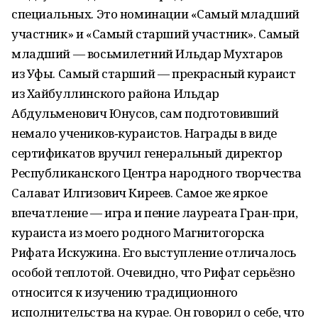
специальных. Это номинации «Самый младший
участник» и «Самый старший участник». Самый
младший — восьмилетний Ильдар Мухтаров
из Уфы. Самый старший — прекрасный кураист
из Хайбуллинского района Ильдар
Абдульменович Юнусов, сам подготовивший
немало учеников‑кураистов. Награды в виде
сертификатов вручил генеральный директор
Респуб­ликанского Центра народного творчества
Салават Илгизович Киреев. Самое же яркое
впечатление — игра и пение лауреата Гран-при,
кураиста из моего родного Магнитогорска
Рифата Искужина. Его выступление отличалось
особой теплотой. Очевидно, что Рифат серьёзно
относится к изучению традиционного
исполнительства на курае. Он говорил о себе, что