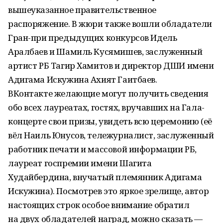
вышеуказанное правительственное
распоряжение. В жюри также вошли обладатели
Гран-при предыдущих конкурсов Идель
Аралбаев и Шамиль Кусямишев, заслуженный
артист РБ Тагир Хамитов и директор ДШИ имени
Адигама Искужина Ахият Гаитбаев.
ВКонтакте желающие могут получить сведения
обо всех лауреатах, гостях, вручавших на Гала-
концерте свои призы, увидеть всю церемонию (её
вёл Наиль Юнусов, тележурналист, заслуженный
работник печати и массовой информации РБ,
лауреат госпремии имени Шагита
Худайбердина, внучатый племянник Адигама
Искужина). Посмотрев это яркое зрелище, автор
настоящих строк особое внимание обратил
на двух обладателей наград, можно сказать —