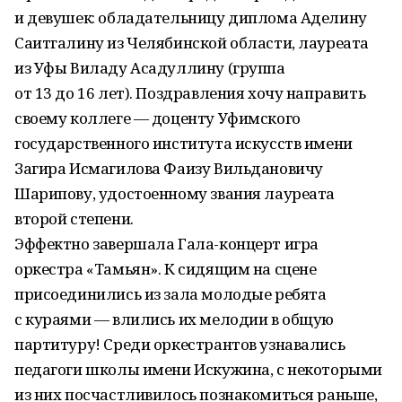
и девушек: обладательницу диплома Аделину
Саитгалину из Челябинской области, лауреата
из Уфы Виладу Асадуллину (группа
от 13 до 16 лет). Поздравления хочу направить
своему коллеге — доценту Уфимского
государственного института искусств имени
Загира Исмагилова Фаизу Вильдановичу
Шарипову, удостоенному звания лауреата
второй степени.
Эффектно завершала Гала-концерт игра
оркестра «Тамьян». К сидящим на сцене
присоединились из зала молодые ребята
с кураями — влились их мелодии в общую
партитуру! Среди оркестрантов узнавались
педагоги школы имени Искужина, с некоторыми
из них посчастливилось познакомиться раньше,