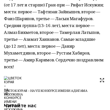
(от 17 лет и старше) Гран-при — Рифат Искужин;
места: первое — Тафтизан Зайнышев, второе —
Фаиз Шарипов, третье — Ласын Магафуров.
Средняя группа (13–16 лет), места: первое —
Алмаз Бикметов, второе — Тамерлан Латыпов,
третье — Азамат Ханнанов. Самые младшие
(до 12 лет), места: первое — Данир
Мухаметдинов, второе — Рустам Хабиров,
третье — Амир Каримов. Сердечно поздравляем
всех!
ЦВЕТОК КУРАЯ – НА VII КОНКУРСЕ ИМЕНИ АДИГАМА
ИСКУЖИНА
Читайте нас