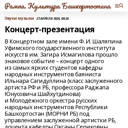
Рампа. Культура Башкортостана
Звуки музыки
27 АПРЕЛЯ 2025, 09:26
Концерт-презентация
В Концертном зале имени Ф. И. Шаляпина
Уфимского государственного института
искусств им. Загира Исмагилова прошло
знаковое событие – концерт одного
из самых ярких студентов кафедры
народных инструментов баяниста
Ильнара Сагидуллина (класс заслуженного
артиста РФ и РБ, профессора Раджапа
Юнусовича Шайхутдинова)
и Молодёжного оркестра русских
народных инструментов Республики
Башкортостан (МОРНИ РБ) под
управлением заслуженной артистки РБ,
доцента кафедры Оксаны Сериковны