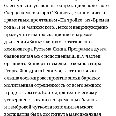
блеснул виртуозной интерпретацией полетного
Скерцо композитора С. Коняева, стилистически
грамотным прочтением «На тройке» из «Времен
года» П. И. Чайковского. Легко и непринужденно
прозвучал в импровизационно-вихревом
движении «Вальс-экспромт» татарского
композитора Рустема Яхина. Программа дуэта
баянов началась с исполнения III и IV частей
органного Концерта немецкого композитора
Георга Фридриха Генделя, в которых явно
слышалось мировосприятие эпохи барокко:
молитвенная отрешённость от всего земного
и радость бытия. Благодаря техническому
усовершенствованию современных баянов
и тембровой чуткости исполнительского
восприятия была достигнута максимальная