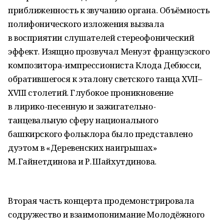
приближенность к звучанию органа. Объёмность
полифонического изложения вызвала
в восприятии слушателей стереофонический
эффект. Изящно прозвучал Менуэт французского
композитора-импрессиониста Клода Дебюсси,
обратившегося к эталону светского танца ХVII–
ХVIII столетий. Глубокое проникновение
в лирико-песенную и зажигательно-
танцевальную сферу национального
башкирского фольклора было представлено
дуэтом в «Деревенских наигрышах»
М. Гайнетдинова и Р. Шайхутдинова.
Вторая часть концерта продемонстрировала
содружество и взаимопонимание Молодёжного