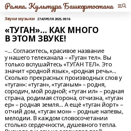
Рампа. Культура Башкортостана
Звуки музыки
27 АПРЕЛЯ 2025, 09:16
«ТУГАН»… КАК МНОГО
В ЭТОМ ЗВУКЕ!
–… Согласитесь, красивое название
у нашего телеканала – «Туган тел». Вы
только вслушайтесь «ТУГАН ТЕЛ». Это
значит «родной язык», «родная речь»…
Cколько прекрасных производных слов y
«туган»: «туган», «туганым» – родня,
сородич, мой родной; «туган ил» – родная
страна, родимая сторона, отчизна, «туган
ер» – родная земля… А ещё «туган йорт» –
отчий дом, «туган мон» – родные напевы,
мелодии. В каждом словосочетании
столько сердечности, душевного тепла.