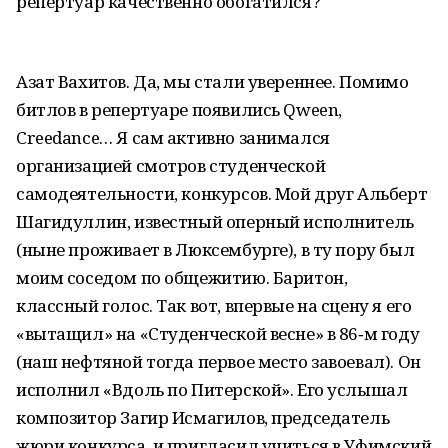
репертуар качественно обогатился?
Азат Вахитов. Да, мы стали увереннее. Помимо
битлов в репертуаре появились Qween,
Creedance… Я сам активно занимался
организацией смотров студенческой
самодеятельности, конкурсов. Мой друг Альберт
Шагидуллин, известный оперный исполнитель
(ныне проживает в Люксембурге), в ту пору был
моим соседом по общежитию. Баритон,
классный голос. Так вот, впервые на сцену я его
«вытащил» на «Студенческой весне» в 86‑м году
(наш нефтяной тогда первое место завоевал). Он
исполнил «Вдоль по Питерской». Его услышал
композитор Загир Исмагилов, председатель
жюри конкурса, и пригласил учиться в Уфимский