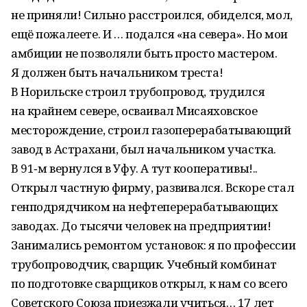
не приняли! Сильно расстроился, обиделся, мол,
ещё пожалеете. И … подался «на севера». Но мои
амбиции не позволяли быть просто мастером.
Я должен быть начальником треста!
В Норильске строил трубопровод, трудился
на крайнем севере, осваивал Мисаяховское
месторождение, cтроил газоперерабатывающий
завод в Астрахани, был начальником участка.
В 91‑м вернулся в Уфу. А тут кооперативы!..
Открыл частную фирму, развивался. Вскоре стал
генподрядчиком на нефтеперерабатывающих
заводах. До тысячи человек на предприятии!
Занимались ремонтом установок: я по профессии
трубопроводчик, сварщик. Учебный комбинат
по подготовке сварщиков открыл, к нам со всего
Советского Союза приезжали учиться… 17 лет