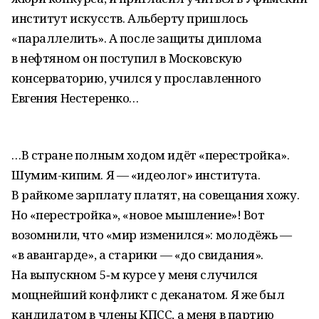
институт искусств. Альберту пришлось
«параллелить». А после защиты диплома
в нефтяном он поступил в Московскую
консерваторию, учился у прославленного
Евгения Нестеренко…
…В стране полным ходом идёт «перестройка».
Шумим-кипим. Я — «идеолог» института.
В райкоме зарплату платят, на совещания хожу.
Но «перестройка», «новое мышление»! Вот
возомнили, что «мир изменился»: молодёжь —
«в авангарде», а старики — «до свидания».
На выпускном 5‑м курсе у меня случился
мощнейший конфликт с деканатом. Я же был
кандидатом в члены КПСС, а меня в партию