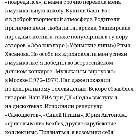
«повредился», и мама срочно перевела меня
в музыкальную школу. Купили баян. Рос
я в доброй творческой атмосфере. Родители
прилично пели, любили татарские, башкирские
народные песни, а также популярных в ту пору
авторов, «Офо юкэлэре («Уфимские липы») Рима
Хасанова. Но особо их вдохновляли мои успехи
в музыкалке: я победил во всероссийском
детском конкурсе «Музыканты-виртуозы»
в Москве (1976–1977). Нас даже показали
по центральному телевидению. Вскоре обзавёлся
гитарой. Наш ВИА при ДК «Сода» выступал
на дискотеках. Исполняли репертуар
«Самоцветов», «Синей Птицы», Юрия Антонова,
«срисовывали» Beatles, другие зарубежные
коллективы. Признаться, я возомнил себя