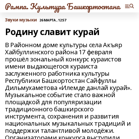
Рампа. Культура Башкортостана
Звуки музыки
26 МАРТА , 12:57
Родину славит курай
В Районном доме культуры села Акъяр
Хайбуллинского района 17 февраля
прошёл зональный конкурс кураистов
имени выдающегося кураиста
заслуженного работника культуры
Республики Башкортостан Сайфуллы
Дильмухаметова «Илемде данлай курай».
Музыкальное событие стало важной
площадкой для популяризации
традиционного башкирского
инструмента, сохранения и развития
национальных музыкальных традиций и
поддержки талантливой молодёжи.
Организаторами конкурса выступили