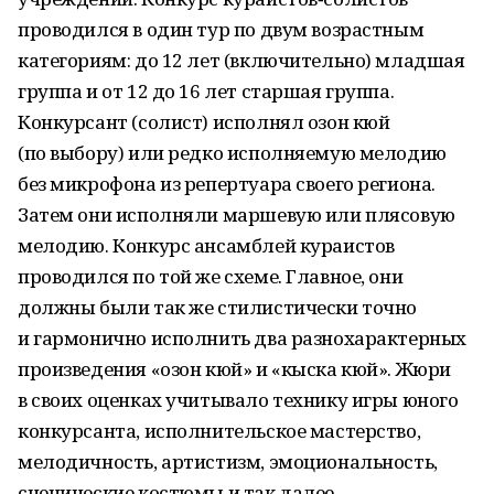
проводился в один тур по двум возрастным
категориям: до 12 лет (включительно) младшая
группа и от 12 до 16 лет старшая группа.
Конкурсант (солист) исполнял озон кюй
(по выбору) или редко исполняемую мелодию
без микрофона из репертуара своего региона.
Затем они исполняли маршевую или плясовую
мелодию. Конкурс ансамблей кураистов
проводился по той же схеме. Главное, они
должны были так же стилистически точно
и гармонично исполнить два разнохарактерных
произведения «озон кюй» и «кыска кюй». Жюри
в своих оценках учитывало технику игры юного
конкурсанта, исполнительское мастерство,
мелодичность, артистизм, эмоциональность,
сценические костюмы и так далее.