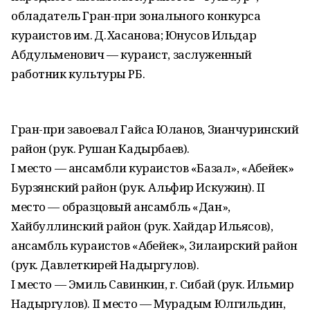
обладатель Гран-при зонального конкурса
кураистов им. Д. Хасанова; Юнусов Ильдар
Абдульменович — кураист, заслуженный
работник культуры РБ.
Гран-при завоевал Гайса Юланов, Зианчуринский
район (рук. Рушан Кадырбаев).
I место — ансамбли кураистов «Базал», «Аҡбейек»
Бурзянский район (рук. Альфир Искужин). II
место — образцовый ансамбль «Дан»,
Хайбуллинский район (рук. Хайдар Ильясов),
ансамбль кураистов «Аҡбейек», Зилаирский район
(рук. Давлеткирей Надыргулов).
I место — Эмиль Савинкин, г. Сибай (рук. Ильмир
Надыргулов). II место — Мурадым Юлгильдин,