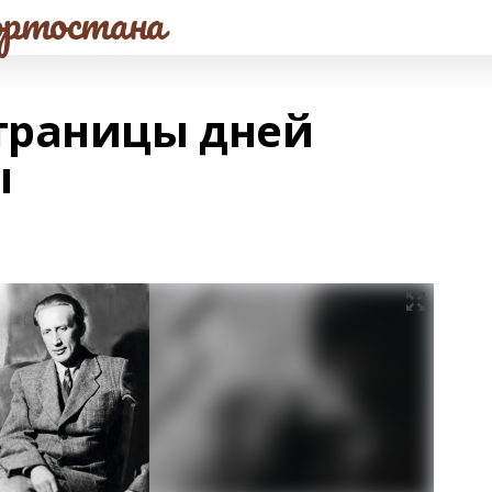
ртостана
траницы дней
ы