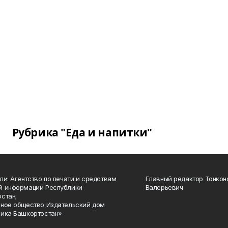
Рубрика "Еда и напитки"
ли: Агентство по печати и средствам
Главный редактор Тонкон
й информации Республики
Валерьевич
стан;
ное общество Издательский дом
ика Башкортостан»