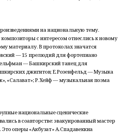
произведениями на национальную тему.
 композиторы с интересом отнеслись к новому
му материалу. В протоколах значатся
овский — 15 прелюдий для фортепиано
Гельфман — Башкирский танец для
шкирских джигитов; Е. Розенфельд — Музыка
к», «Салават»; Р. Хейф — музыкальная поэма
крупные национальные сценические
авались в соавторстве: эвакуированный мастер
Это оперы «Акбузат» А. Спадавеккиа