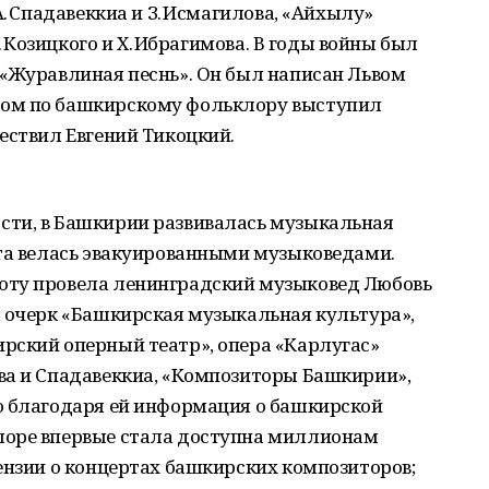
А. Спадавеккиа и З. Исмагилова, «Айхылу»
Ф. Козицкого и Х. Ибрагимова. В годы войны был
 «Журавлиная песнь». Он был написан Львом
ом по башкирскому фольк­лору выступил
ествил Евгений Тикоцкий.
сти, в Башкирии развивалась музыкальная
ота велась эвакуированными музыковедами.
оту провела ленинградский музыковед Любовь
ы очерк «Башкирская музыкальная культура»,
рский оперный театр», опера «Карлугас»
ва и Спадавеккиа, «Композиторы Башкирии»,
о благодаря ей информация о башкирской
лоре впервые стала доступна миллионам
ензии о концертах башкирских композиторов;