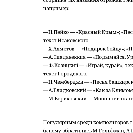
например:
— Н. Пейко — «Красный Крым»; «Пе
текст Исаковского.
— Х. Ахметов — «Подарок бойцу»; «
— А. Спадавеккиа — «Подымайся, Ур
— Ф. Козицкий — «Играй, курай», те
текст Городского.
— Н. Чемберджи — «Песня башкирски
— А. Гладковский — «Как за Климо
— М. Вериковский — Монолог из кан
Популярным среди композиторов т
(к нему обратились М. Гельфман, А. 