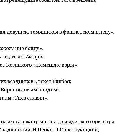
сня девушек, томящихся в фашистском плену»,
Пожелание бойцу».
ал», текст Амири;
кст Козицкого; «Немецкие воры»,
х всадников», текст Бикбая;
м Ворошиловым пойдем».
таты «Гнев славян».
акже стал жанр марша для духового оркестра
Гладковский, Н. Пейко, Л. Спасокукоцкий,