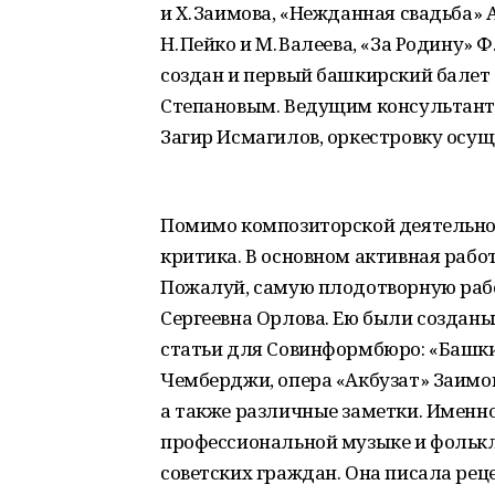
и Х. Заимова, «Нежданная свадьба» 
Н. Пейко и М. Валеева, «За Родину» 
создан и первый башкирский балет
Степановым. Ведущим консультант
Загир Исмагилов, оркестровку осущ
Помимо композиторской деятельно
критика. В основном активная раб
Пожалуй, самую плодотворную раб
Сергеевна Орлова. Ею были создан
статьи для Совинформбюро: «Башки
Чемберджи, опера «Акбузат» Заимо
а также различные заметки. Именн
профессиональной музыке и фольк
советских граждан. Она писала рец