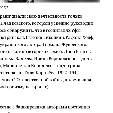
обеды
раничивали свою деятельность только
. Гладковского, который успешно руководил
сь обнаружить, что в госпиталях Уфы
ютринская, Евгений Тикоцкий, Рафаил Хейф,
украинского автора Германа Жуковского.
 члены композиторских семей: Дина Валеева —
алима Валеева, Ирина Вериковская — дочь
о, Марионелла Королёва — падчерица
вестная как Гуля Королёва, 1922–1942 —
Великой Оте­чественной войны, получившая
у героизму на фронте).
естно с башкирскими авторами постоянно