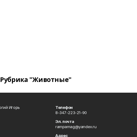
Рубрика "Животные"
огий Игорь
Телефон
8-347-223-21-90
Эл. почта
rampamag@yandex.ru
Адрес