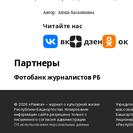
Автор:
Айша Хасаншина
Читайте нас
Партнеры
Фотобанк журналистов РБ
© 2026 «Рампа» – журнал о культурной жизни
Учредите
Республики Башкортостан. Копирование
массово
информации сайта разрешено только с
Башкорто
письменного согласия администрации.
Акционер
Об использовании персональных данных
«Республ