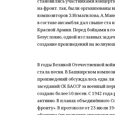
становились участниками концертн
на фронт. так, были организованы
композиторов З. Исмагилова, А. Мане
в составе ансамбля дал свыше ста 
Красной Армии. Перед бойцами в гос
Безусловно, одной из главных зада
создание произведений на волнующ
В годы Великой Отечественной во
стала песня. В Башкирском композ
произведений обсуждалось едва ли 
заседаний СК БАССР за военный пер
создано более 50 песен. С 1942 год
активно. В планах объединённого С
фронту». В протоколе от 23 июля 19
сборника (их названия отражают ж