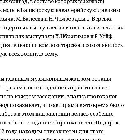
ых бригад, в составе которых выезжали
 выезды в Башкирскую кавалерийскую дивизию
вича, М. Валеева и Н. Чемберджи. Г. Верёвка
концертных выступлений в госпиталях и частях
питалях выступали Х. Ибрагимов и Р. Хейф.
ч деятельности композиторского союза явилось
ую всех военную тему.
йны главным музыкальным жанром страны
иторском союзе создание патриотических
не на каждом заседании. Анализ протоколов
иод показывает, что авторами в это время было
а работа в этом направлении велась особенно
оюза было создание сборника песен «Подарок
42 года находим список песен для этого
ивотрепещущие события того времени),