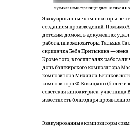
Музыкальные страницы дней Великой П
Эвакуированные композиторы не ог
созданием произведений. Помимо А
детским домом, в документах удало
работали композиторы Татьяна Сал
скрипачка Беба Притыкина — жена 
Кроме того, в госпиталях работали
дочь башкирского композитора Мас
композитора Михаила Вериковског
композитора Ф. Козицкого (более из
советская киноактриса, участница 
известность благодаря проявленном
Эвакуированные композиторы совм