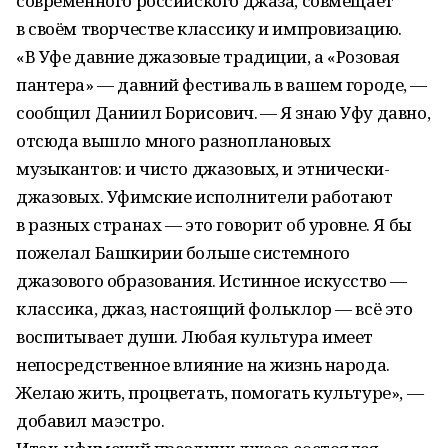
современного российского джаза, совмещает
в своём творчестве классику и импровизацию.
«В Уфе давние джазовые традиции, а «Розовая
пантера» — давний фестиваль в вашем городе, —
сообщил Даниил Борисович. — Я знаю Уфу давно,
отсюда вышло много разноплановых
музыкантов: и чисто джазовых, и этнически-
джазовых. Уфимские исполнители работают
в разных странах — это говорит об уровне. Я бы
пожелал Башкирии больше системного
джазового образования. Истинное искусство —
классика, джаз, настоящий фольклор — всё это
воспитывает души. Любая культура имеет
непосредственное влияние на жизнь народа.
Желаю жить, процветать, помогать культуре», —
добавил маэстро.