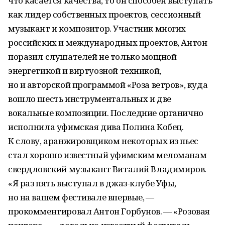
что касается качества, то он способен выступать
как лидер собственных проектов, сессионный
музыкант и композитор. Участник многих
российских и международных проектов, Антон
поразил слушателей не только мощной
энергетикой и виртуозной техникой,
но и авторской программой «Роза ветров», куда
вошло шесть инструментальных и две
вокальные композиции. Последние органично
исполнила уфимская дива Полина Кобец.
К слову, аранжировщиком некоторых из пьес
стал хорошо известный уфимским меломанам
свердловский музыкант Виталий Владимиров.
«Я раз пять выступал в джаз-клубе Уфы,
но на вашем фестивале впервые, —
прокомментировал Антон Горбунов. — «Розовая