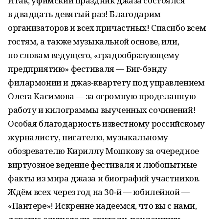
Итак, уфимский праздник джаза состоялся
в двадцать девятый раз! Благодарим
организаторов и всех причастных! Спасибо всем
гостям, а также музыкальной основе, или,
по словам ведущего, «градообразующему
предприятию» фестиваля — Биг-бэнду
филармонии и джаз-квартету под управлением
Олега Касимова — за огромную проделанную
работу и килограммы выученных сочинений!
Особая благодарность известному российскому
журналисту, писателю, музыкальному
обозревателю Кириллу Мошкову за очередное
виртуозное ведение фестиваля и любопытные
факты из мира джаза и биографий участников.
Ждём всех через год на 30‑й — юбилейной —
«Пантере»! Искренне надеемся, что вы с нами,