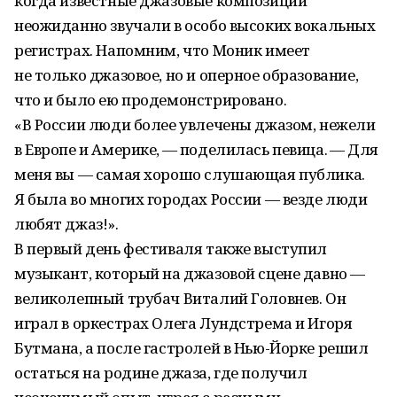
когда известные джазовые композиции
неожиданно звучали в особо высоких вокальных
регистрах. Напомним, что Моник имеет
не только джазовое, но и оперное образование,
что и было ею продемонстрировано.
«В России люди более увлечены джазом, нежели
в Европе и Америке, — поделилась певица. — Для
меня вы — самая хорошо слушающая публика.
Я была во многих городах России — везде люди
любят джаз!».
В первый день фестиваля также выступил
музыкант, который на джазовой сцене давно —
великолепный трубач Виталий Головнев. Он
играл в оркестрах Олега Лундстрема и Игоря
Бутмана, а после гастролей в Нью-Йорке решил
остаться на родине джаза, где получил