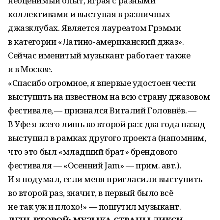
неоценимый опыт, играя с разными
коллективами и выступая в различных
джазклубах. Является лауреатом Грэмми
в категории «Латино-американский джаз».
Сейчас именитый музыкант работает также
и в Москве.
«Спасибо огромное, я впервые удостоен чести
выступить на известном на всю страну джазовом
фестивале, — признался Виталий Головнёв. —
В Уфе я всего лишь во второй раз: два года назад
выступил в рамках другого проекта (напомним,
что это был «младший брат» брендового
фестиваля — «Осенний Jam» — прим. авт.).
И я подумал, если меня пригласили выступить
во второй раз, значит, в первый было всё
не так уж и плохо!» — пошутил музыкант.