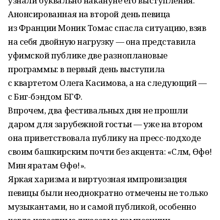
узнали буквально накануне его выступления.
Анонсированная на второй день певица
из Франции Моник Томас спасла ситуацию, взяв
на себя двойную нагрузку — она представила
уфимской публике две разноплановые
программы: в первый день выступила
с квартетом Олега Касимова, а на следующий —
с Биг-бэндом БГФ.
Впрочем, два фестивальных дня не прошли
даром для зарубежной гостьи — уже на втором
она приветствовала публику на пресс-подходе
своим башкирским почти без акцента: «Сәләм, Өфө!
Мин яратам Өфө!».
Яркая харизма и виртуозная импровизация
певицы были неоднократно отмечены не только
музыкантами, но и самой публикой, особенно