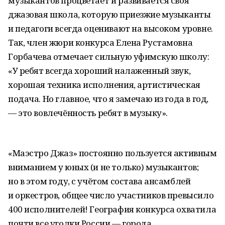
музыкантов процветает и развивается своя
джазовая школа, которую приезжие музыканты
и педагоги всегда оценивают на высоком уровне.
Так, член жюри конкурса Елена Рустамовна
Горбачева отмечает сильную уфимскую школу:
«У ребят всегда хороший налаженный звук,
хорошая техника исполнения, артистическая
подача. Но главное, что я замечаю из года в год,
— это вовлечённость ребят в музыку».
«Маэстро Джаз» постоянно пользуется активным
вниманием у юных (и не только) музыкантов;
но в этом году, с учётом состава ансамблей
и оркестров, общее число участников превысило
400 исполнителей! География конкурса охватила
почти все уголки России — города