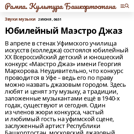
Рампа. Культура Башкортостана
Звуки музыки
2 ИЮНЯ , 06:51
Юбилейный Маэстро Джаз
В апреле в стенах Уфимского училища
искусств (колледжа) состоялся юбилейный
ХХ Всероссийский детский и юношеский
конкурс «Маэстро Джаз» имени Георгия
Маркорова. Неудивительно, что конкурс
проводится в Уфе – ведь его по праву
можно назвать джазовым городом. Здесь
любят и ценят эту музыку, а традиции,
заложенные музыкантами ещё в 1940‑х
годах, существуют и сегодня. Один
из членов жюри конкурса, частый
и любимый гость на уфимской сцене,
заслуженный артист Республики
Башкортостан, московский джазовый