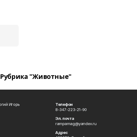
Рубрика "Животные"
огий Игорь
Телефон
8-347-223-21-90
Эл. почта
rampamag@yandex.ru
Адрес