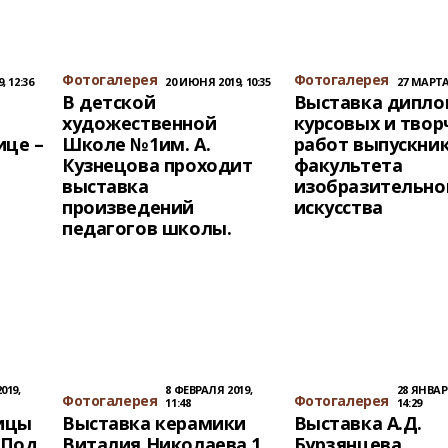
Фотогалерея
Фотогалерея
, 12:36
20 ИЮНЯ 2019, 10:35
27 МАРТА 
В детской
Выставка дипло
художественной
курсовых и твор
ице –
Школе №1им. А.
работ выпускни
Кузнецова проходит
факультета
выставка
изобразительно
произведений
искусства
педагогов школы.
019,
8 ФЕВРАЛЯ 2019,
28 ЯНВАР
Фотогалерея
Фотогалерея
11:48
14:29
ицы
Выставка керамики
Выставка А.Д.
«Под
Виталия Николаева 1
Бурзянцева