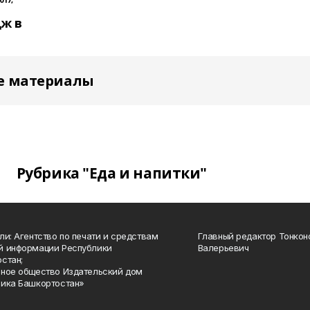
ж в
е материалы
Рубрика "Еда и напитки"
ли: Агентство по печати и средствам
Главный редактор Тонкон
й информации Республики
Валерьевич
стан;
ное общество Издательский дом
ика Башкортостан»