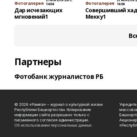
Фотогалерея
Фотогалерея
14:04
14:04
Дар исчезающих
Совершивший хад
мгновений1
Мекку1
Вс
Партнеры
Фотобанк журналистов РБ
© 2026 «Рампа» – журнал о культурной жизни
Учредите
Республики Башкортостан. Копирование
массово
информации сайта разрешено только с
Башкорто
письменного согласия администрации.
Акционер
Об использовании персональных данных
«Республ