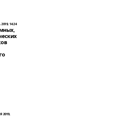
2019, 14:24
мных,
ческих
ков
го
Я 2019,