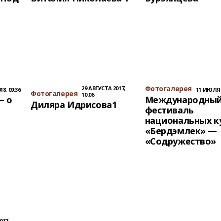
Фотогалерея
29 АВГУСТА 2017,
8, 09:36
11 ИЮЛЯ 2
Фотогалерея
10:06
— о
Международны
Диляра Идрисова1
фестиваль
национальных к
«Бердэмлек» —
«Содружество»
017,