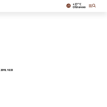
+27 °С
Облачно
019, 10:33