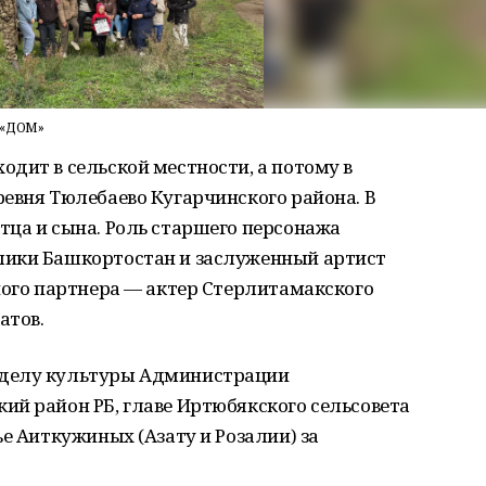
«ДОМ»
дит в сельской местности, а потому в
евня Тюлебаево Кугарчинского района. В
тца и сына. Роль старшего персонажа
лики Башкортостан и заслуженный артист
ного партнера — актер Стерлитамакского
атов.
тделу культуры Администрации
ий район РБ, главе Иртюбякского сельсовета
е Аиткужиных (Азату и Розалии) за