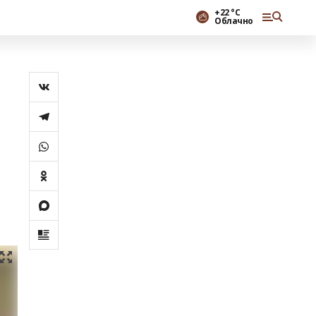
+22 °С
Облачно