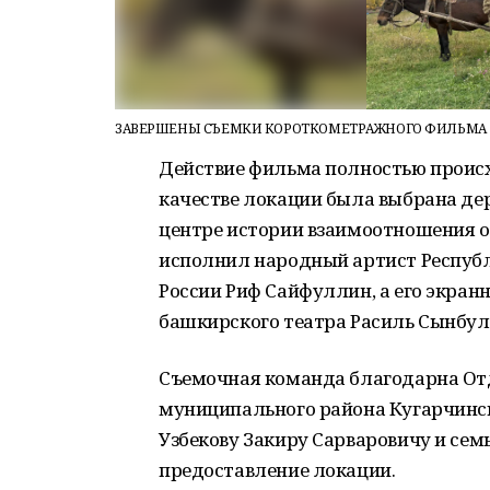
ЗАВЕРШЕНЫ СЪЕМКИ КОРОТКОМЕТРАЖНОГО ФИЛЬМА 
Действие фильма полностью происхо
качестве локации была выбрана дер
центре истории взаимоотношения о
исполнил народный артист Респуб
России Риф Сайфуллин, а его экран
башкирского театра Расиль Сынбул
Съемочная команда благодарна О
муниципального района Кугарчинск
Узбекову Закиру Сарваровичу и семь
предоставление локации.