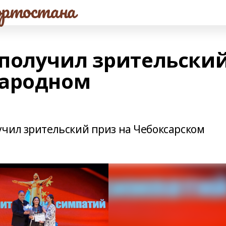
ртостана
получил зрительски
народном
чил зрительский приз на Чебоксарском