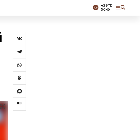
+29 °С
Ясно
й