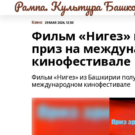
Рампа. Культура Башко
Кино
29 МАЯ 2024, 12:50
Фильм «Нигез» 
приз на между
кинофестивале
Фильм «Нигез» из Башкирии полу
международном кинофестивале