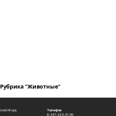
Рубрика "Животные"
огий Игорь
Телефон
8-347-223-21-90