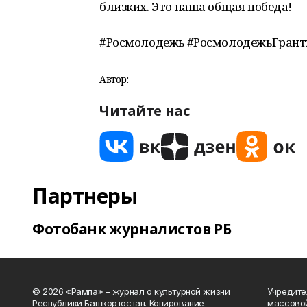
близких. Это наша общая победа!
#Росмолодежь #РосмолодежьГран
Автор:
Читайте нас
Партнеры
Фотобанк журналистов РБ
© 2026 «Рампа» – журнал о культурной жизни
Учредите
Республики Башкортостан. Копирование
массово