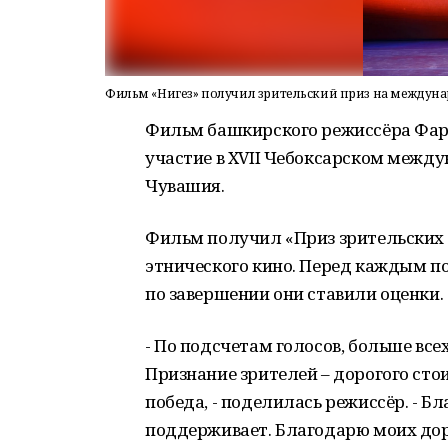
Фильм «Нигез» получил зрительский приз на междун
Фильм башкирского режиссёра Фарз
участие в XVII Чебоксарском межд
Чувашия.
Фильм получил «Приз зрительских 
этнического кино. Перед каждым п
по завершении они ставили оценки.
- По подсчетам голосов, больше вс
Признание зрителей – дорогого сто
победа, - поделилась режиссёр. - Бл
поддерживает. Благодарю моих дор