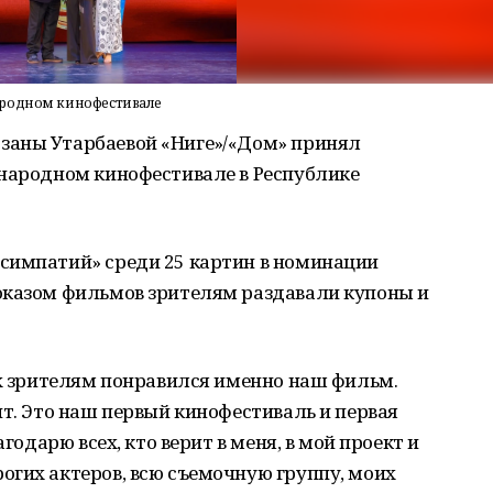
ародном кинофестивале
аны Утарбаевой «Нигеҙ»/«Дом» принял
ународном кинофестивале в Республике
симпатий» среди 25 картин в номинации
оказом фильмов зрителям раздавали купоны и
ех зрителям понравился именно наш фильм.
ит. Это наш первый кинофестиваль и первая
агодарю всех, кто верит в меня, в мой проект и
огих актеров, всю съемочную группу, моих