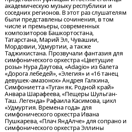
академическую музыку республики и
соседних регионов. В этот раз слушателям
были представлены сочинения, в том
числе и премьеры, современных
композиторов Башкортостана,
Татарстана, Марий Эл, Чувашии,
Мордовии, Удмуртии, а также
Таджикистана. Прозвучали фантазия для
симфонического оркестра «Цветущие
розы» Нура Даутова, «Adagio» из балета
«Дорога лебедей», «Элегия» и «16 танец
девушек-амазонок» Андрея Галкина,
Симфониетта «Туган як. Родной край»
Анвара Шарафеева, «Пещеры Шульган-
Таш. Легенда» Рафаила Касимова, цикл
«Удмуртия. Времена года» для
симфонического оркестра Ивана
Пушкарева, «Плач ЯндАлче» для сопрано и
симфонического оркестра Эллины