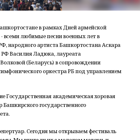
 Башкортостане в рамках Дней армейской
 - всеми любимые песни военных лет в
РФ, народного артиста Башкортостана Аскара
а РФ Василия Ладюка, лауреата
олковой (Беларусь) в сопровождении
симфонического оркестра РБ под управлением
ие Государственная академическая хоровая
р Башкирского государственного
ета.
 репертуар. Сегодня мы открываем фестиваль
омы. Мы впитали их с молоком матери, и