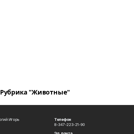
Рубрика "Животные"
огий Игорь
Телефон
8-347-223-21-90
Эл. почта