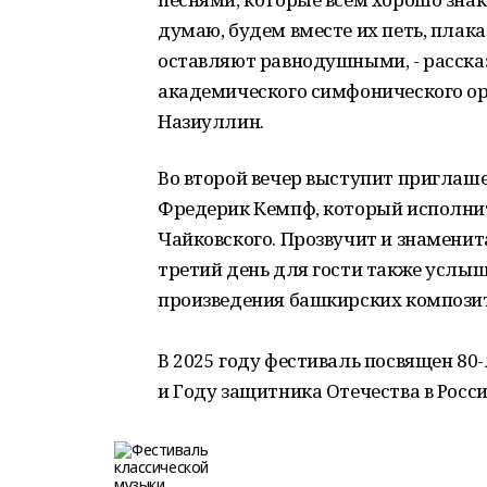
думаю, будем вместе их петь, плака
оставляют равнодушными, - расска
академического симфонического ор
Назиуллин.
Во второй вечер выступит приглаш
Фредерик Кемпф, который исполнит
Чайковского. Прозвучит и знамени
третий день для гости также услы
произведения башкирских компози
В 2025 году фестиваль посвящен 80
и Году защитника Отечества в Росс