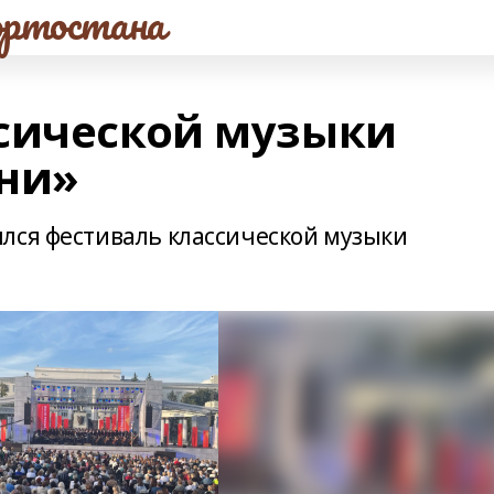
ртостана
сической музыки
ни»
лся фестиваль классической музыки