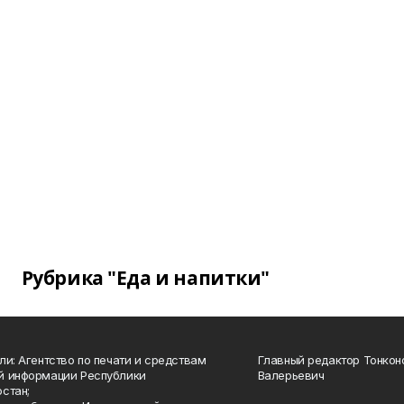
Рубрика "Еда и напитки"
ли: Агентство по печати и средствам
Главный редактор Тонкон
й информации Республики
Валерьевич
стан;