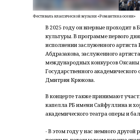
Фестиваль классической музыки «Романтика осени»
В 2025 году он впервые проходит в
культуры. В программе первого дня
исполнении заслуженного артиста 
Абдразакова, заслуженного артист
международных конкурсов Оксаны В
Государственного академического 
Дмитрия Крюкова.
В концерте также принимают участ
капелла РБ имени Сайфуллина и хо
академического театра оперы и бал
- В этом году у нас немного другой
песнями, которые всем хорошо знак