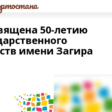
ртостана
вящена 50-летию
дарственного
сств имени Загира