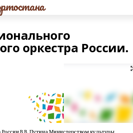
ртостана
ионального
го оркестра России.
 России В.В. Путина Министерством культуры