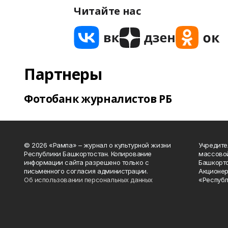
Читайте нас
Партнеры
Фотобанк журналистов РБ
© 2026 «Рампа» – журнал о культурной жизни
Учредите
Республики Башкортостан. Копирование
массово
информации сайта разрешено только с
Башкорто
письменного согласия администрации.
Акционер
Об использовании персональных данных
«Республ