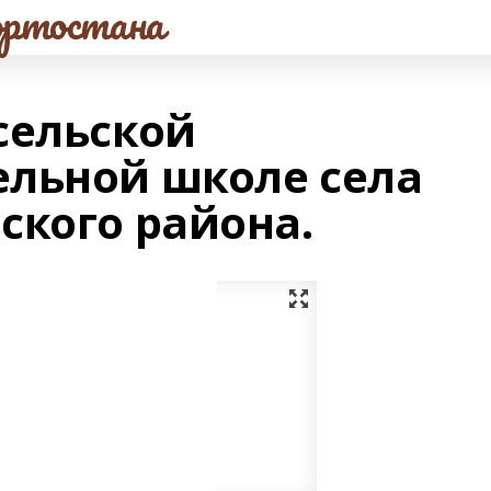
ртостана
сельской
льной школе села
ского района.