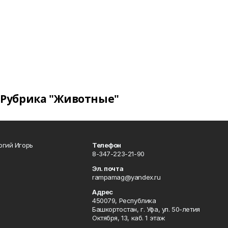
Рубрика "Животные"
огий Игорь
Телефон
8-347-223-21-90
Эл. почта
rampamag@yandex.ru
Адрес
450079, Республика
Башкортостан, г. Уфа, ул. 50-летия
Октября, 13, каб. 1 этаж