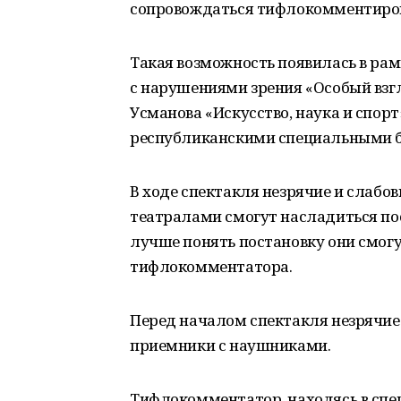
сопровождаться тифлокомментиров
Такая возможность появилась в р
с нарушениями зрения «Особый вз
Усманова «Искусство, наука и спорт»
республиканскими специальными б
В ходе спектакля незрячие и слабо
театралами смогут насладиться пос
лучше понять постановку они смог
тифлокомментатора.
Перед началом спектакля незрячие
приемники с наушниками.
Тифлокомментатор, находясь в спе