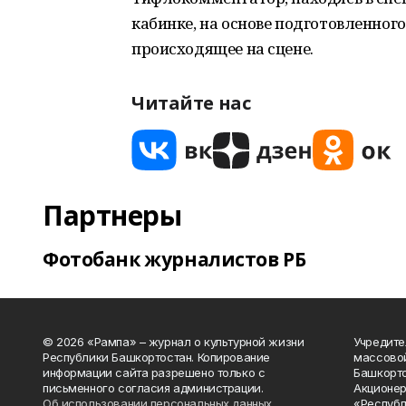
кабинке, на основе подготовленного
происходящее на сцене.
Читайте нас
Партнеры
Фотобанк журналистов РБ
© 2026 «Рампа» – журнал о культурной жизни
Учредите
Республики Башкортостан. Копирование
массово
информации сайта разрешено только с
Башкорто
письменного согласия администрации.
Акционер
Об использовании персональных данных
«Республ