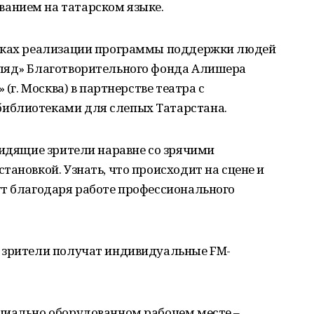
анием на татарском языке.
амках реализации программы поддержки людей
гляд» Благотворительного фонда Алишера
 (г. Москва) в партнерстве театра с
иблиотеками для слепых Татарстана.
видящие зрители наравне со зрячими
тановкой. Узнать, что происходит на сцене и
ут благодаря работе профессионального
 зрители получат индивидуальные FM-
циально оборудованном рабочем месте –