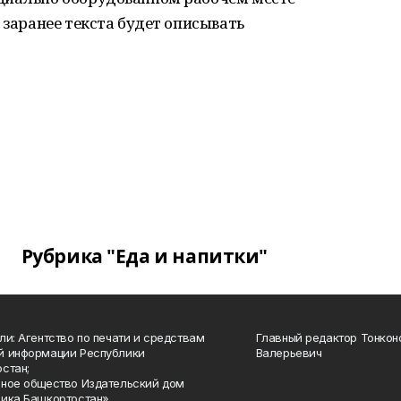
 заранее текста будет описывать
Рубрика "Еда и напитки"
ли: Агентство по печати и средствам
Главный редактор Тонкон
й информации Республики
Валерьевич
стан;
ное общество Издательский дом
ика Башкортостан»