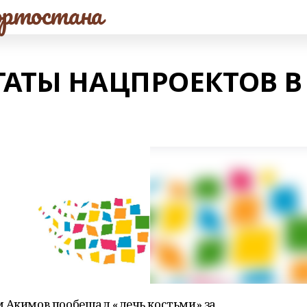
ртостана
ТАТЫ НАЦПРОЕКТОВ В
м Акимов пообещал «лечь костьми» за