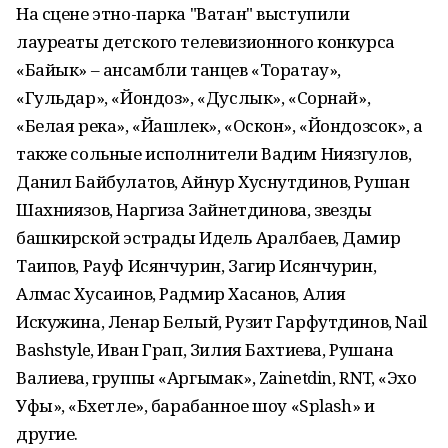
На сцене этно-парка "Ватан" выступили
лауреаты детского телевизионного конкурса
«Байык» – ансамбли танцев «Торатау»,
«Гульдар», «Йондоз», «Дуслык», «Сорнай»,
«Белая река», «Йашлек», «Оскон», «Йондозсок», а
также сольные исполнители Вадим Ниязгулов,
Данил Байбулатов, Айнур Хуснутдинов, Рушан
Шахниязов, Наргиза Зайнетдинова, звезды
башкирской эстрады Идель Аралбаев, Дамир
Таипов, Рауф Исянчурин, Загир Исянчурин,
Алмас Хусаинов, Радмир Хасанов, Алия
Искужина, Ленар Белый, Рузит Гарфутдинов, Nail
Bashstyle, Иван Грап, Зилия Бахтиева, Рушана
Валиева, группы «Аргымак», Zainetdin, RNT, «Эхо
Уфы», «Бәхетле», барабанное шоу «Splash» и
другие.