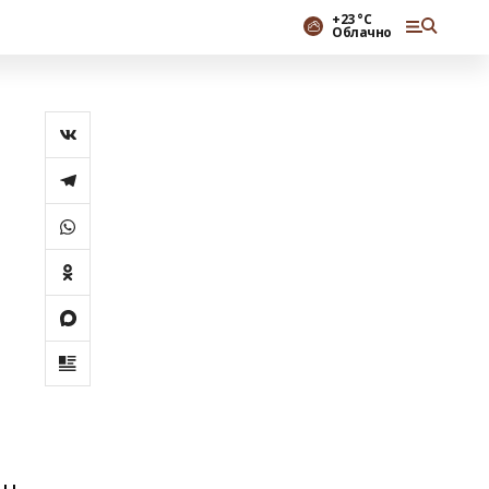
+23 °С
Облачно
о