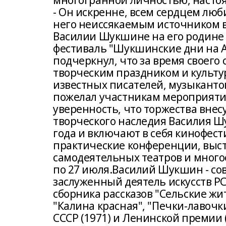
многогранной личностью, насто
- Он искренне, всем сердцем люб
него неиссякаемым источником вд
Василии Шукшине на его родине
фестиваль "Шукшинские дни на Ал
подчеркнул, что за время своего
творческим праздником и культу
известных писателей, музыкантов
пожелал участникам мероприяти
уверенность, что торжества внес
творческого наследия Василия 
года и включают в себя кинофест
практические конференции, выст
самодеятельных театров и многое 
по 27 июля.Василий Шукшин - сов
заслуженный деятель искусств РС
сборника рассказов "Сельские жи
"Калина красная", "Печки-лавочк
СССР (1971) и Ленинской премии (