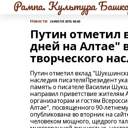
Рампа. Культура Башко
Новости
24 ИЮЛЯ 2019, 06:40
Путин отметил
дней на Алтае" 
творческого на
Путин отметил вклад "Шукшински
наследия писателяПрезидент ука
память о писателе Василии Шук
направил приветствие жителям Ал
организаторам и гостям Всеросс
Алтае", посвященного 90-летне
опубликована во вторник на са
человеком мощного, щедрого тал