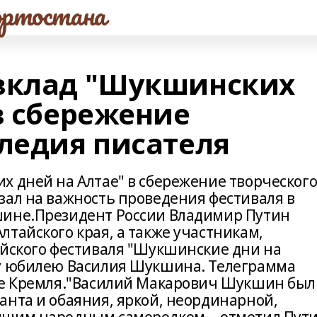
ртостана
 вклад "Шукшинских
в сбережение
следия писателя
х дней на Алтае" в сбережение творческог
зал на важность проведения фестиваля в
шине.Президент России Владимир Путин
тайского края, а также участникам,
ийского фестиваля "Шукшинские дни на
му юбилею Василия Шукшина. Телеграмма
йте Кремля."Василий Макарович Шукшин был
анта и обаяния, яркой, неординарной,