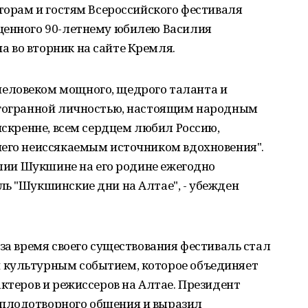
аторам и гостям Всероссийского фестиваля
щенного 90-летнему юбилею Василия
 во вторник на сайте Кремля.
еловеком мощного, щедрого таланта и
огогранной личностью, настоящим народным
искренне, всем сердцем любил Россию,
него неиссякаемым источником вдохновения".
силии Шукшине на его родине ежегодно
ь "Шукшинские дни на Алтае", - убежден
 за время своего существования фестиваль стал
 культурным событием, которое объединяет
актеров и режиссеров на Алтае. Президент
плодотворного общения и выразил