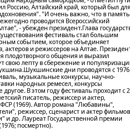
ящим народным самородком, - отметил Пути
ил Россию, Алтайский край, который был дл
охновения". "И очень важно, что в память
 ежегодно проводится Всероссийский
тае", - убежден президент.Глава государст
 существования фестиваль стал большим
рным событием, которое объединяет
, актеров и режиссеров на Алтае. Президен
я плодотворного общения и выразил
ут свою лепту в сбережение и популяризац
Шукшина.Шукшинские дни проводятся с 1976
иваль, музыкальные конкурсы, научно-
авки народных ремесел, конкурсы
другое. В этом году фестиваль проходит с 
етский писатель, режиссер и актер,
ФСР (1969). Автор романа "Любавины",
тели", режиссер, сценарист и актер фильмо
и" и др. Лауреат Государственной премии
1976; посмертно).