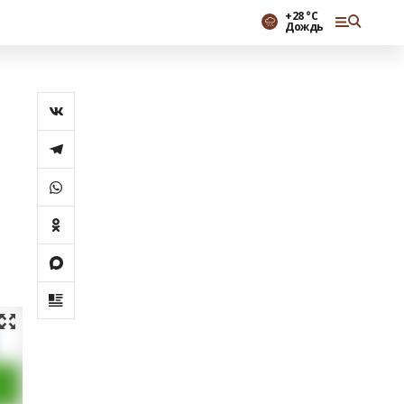
+28 °С
Дождь