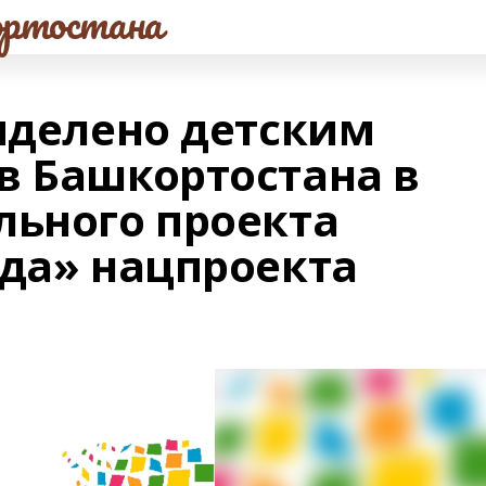
ртостана
выделено детским
в Башкортостана в
льного проекта
еда» нацпроекта