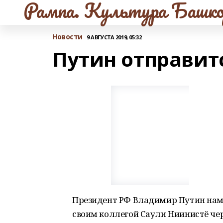
Рампа. Культура Башко
Новости
9 АВГУСТА 2019, 05:32
Путин отправит
Президент РФ Владимир Путин наме
своим коллегой Саули Ниинистё чере