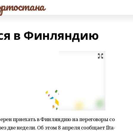
ртостана
ся в Финляндию
рен приехать в Финляндию на переговоры со
з две недели. Об этом 8 апреля сообщает Ilta-