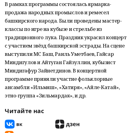
В рамках программы состоялась ярмарка-
продажа народных промыслов и ремесел
башкирского народа. Были проведены мастер-
классы по игре на кубызе и стрельбе из
традиционного лука. Праздник украсил концерт
с участием звёзд башкирской эстрады. На сцене
выступили МС Баш, Раиль Уметбаев, Гайсар
Миндигулов и Айтуган Гайзуллин, кубызист
Миндигафур Зайнетдинов. В концертной
программе приняли участие фольклорные
ансамбли «Ильмяш», «Хатиря», «Айле-Катай»,
этно-группа «Зильмардак», и др.
Читайте нас