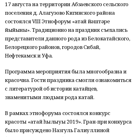
17 августа на территории Абзаевского сельского
поселения д. Алагузово Кигинского района
состоялся VIII Этнофорум «Ҡатай йәштәре
йыйыны». Традиционно на праздник съехались
представители данного рода из Белокатайского,
Белорецкого районов, городов Сибай,
Нефтекамск и Уфа.
Программа мероприятия была многообразна и
красочна. Гости праздника смогли ознакомиться
с литературой об истории катайцев,
знаменитыми людьми рода катай.
В рамках этнофорума состоялся конкурс
красоты «Ҡатай һылыуы 2019». Гран-при конкурса
было присуждено Назгуль Галиуллиной