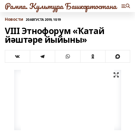
Рампа. Культура Башкортостана
Новости
20 АВГУСТА 2019, 10:19
VIII Этнофорум «Ҡатай
йәштәре йыйыны»