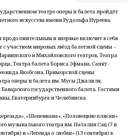
осударственном театре оперы и балета пройдёт
етного искусства имени Рудольфа Нуреева.
м продолжительным и впервые включит в себя
т с участием мировых звёзд балетной сцены –
Мариинского и Михайловского театров, Театра
рца, Театра балета Бориса Эфмана, Санкт-
Леонида Якобсона, Приморской сцены
атра оперы и балета им. Мусы Джалиля,
 Баварского государственного балета. Гостями
квы, Екатеринбурга и Челябинска.
херезада», «Шопениана», «Половецкие пляски»
ого музыкального театра им. Наталии Сац (7 и
сентября) и «Легенда о любви» (13 сентября) в