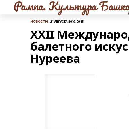
Рампа. Культура Башко
Новости
21 АВГУСТА 2019, 09:25
XXII Междунар
балетного иску
Нуреева