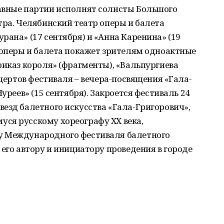
авные партии исполнят солисты Большого
тра. Челябинский театр оперы и балета
рана» (17 сентября) и «Анна Каренина» (19
 оперы и балета покажет зрителям одноактные
риказ короля» (фрагменты), «Вальпургиева
нцертов фестиваля – вечера-посвящения «Гала-
уреев» (15 сентября). Закроется фестиваль 24
езд балетного искусства «Гала-Григорович»,
ся русскому хореографу XX века,
у Международного фестиваля балетного
 его автору и инициатору проведения в городе