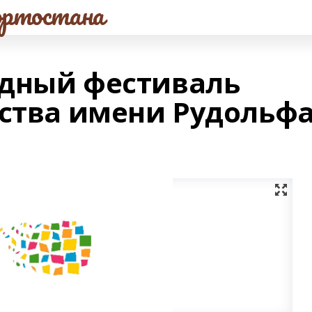
ртостана
одный фестиваль
сства имени Рудольф