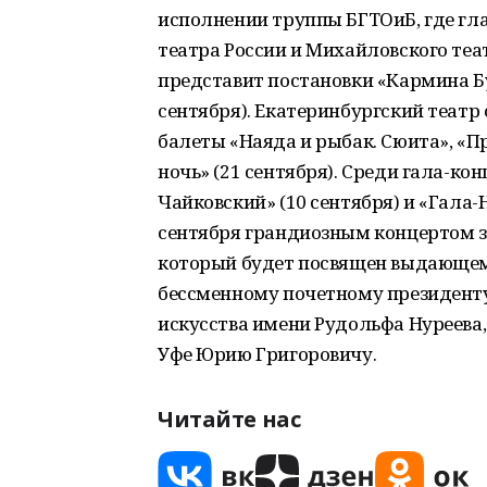
исполнении труппы БГТОиБ, где гл
театра России и Михайловского теа
представит постановки «Кармина Бу
сентября). Екатеринбургский театр
балеты «Наяда и рыбак. Сюита», «П
ночь» (21 сентября). Среди гала-ко
Чайковский» (10 сентября) и «Гала-Н
сентября грандиозным концертом зв
который будет посвящен выдающему
бессменному почетному президент
искусства имени Рудольфа Нуреева,
Уфе Юрию Григоровичу.
Читайте нас