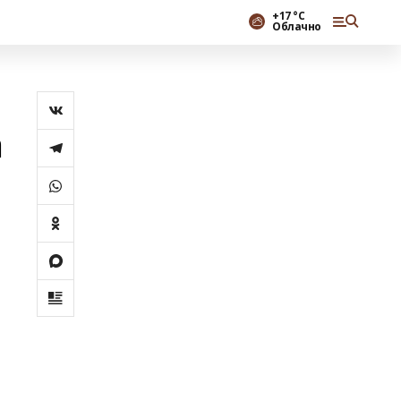
+17 °С
Облачно
а