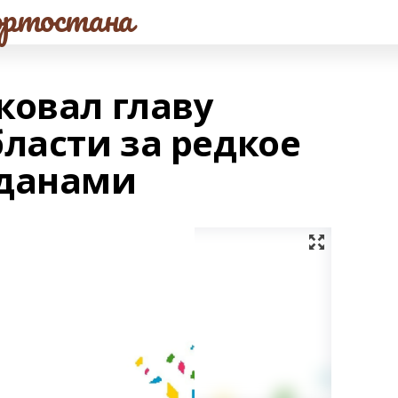
ртостана
ковал главу
ласти за редкое
жданами