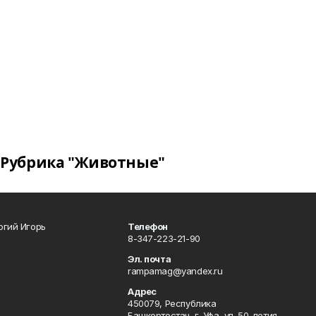
Рубрика "Животные"
огий Игорь
Телефон
8-347-223-21-90
Эл. почта
rampamag@yandex.ru
Адрес
450079, Республика
Башкортостан, г. Уфа, ул. 50-летия