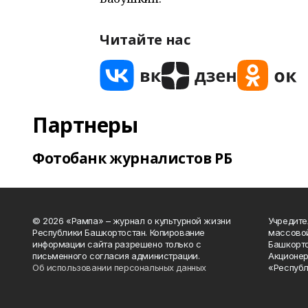
Читайте нас
Партнеры
Фотобанк журналистов РБ
© 2026 «Рампа» – журнал о культурной жизни
Учредите
Республики Башкортостан. Копирование
массово
информации сайта разрешено только с
Башкорто
письменного согласия администрации.
Акционер
Об использовании персональных данных
«Республ