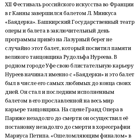
XII Фестиваль российского искусства во Франции
в г Канны завершился балетом Л. Минкуса
«Баядерка». Башкирский Государственный театр
оперы и балета в заключительный день
программы привёз на Лазурный берег не
случайно этот балет, который посвятил памяти
великого танцовщика Рудольфа Нуреева. В
родном городе Уфе свою блистательную карьеру
Нуреев начинал именно с «Баядерки» и это балет
был в числе его самых любимых до конца своих
дней. Он стал и последним исполненным
балетом в его прославленной на весь мир
карьере танцовщика. На сцене Гранд Опера в
Париже незадолго до смерти он осуществил её
постановку незадолго до смерти в хореографии
Мариуса Петипа. «Ошеломляющим финалом» в