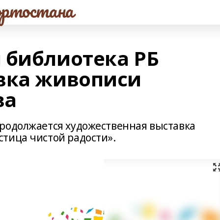
ртостана
 библиотека РБ
вка живописи
ва
родолжается художественная выставка
тица чистой радости».