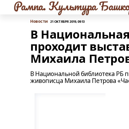
Рампа. Культура Башко
Новости
21 ОКТЯБРЯ 2019, 09:13
В Национальная
проходит выста
Михаила Петро
В Национальной библиотека РБ п
живописца Михаила Петрова «Час