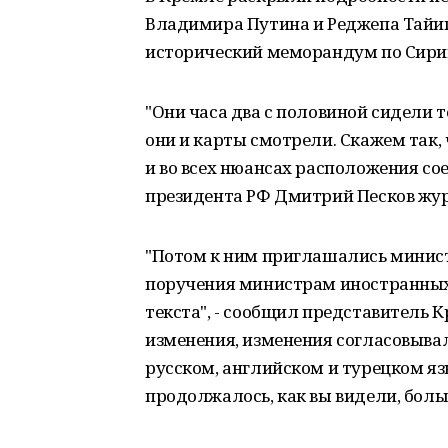
Владимира Путина и Реджепа Тайип
исторический меморандум по Сири
"Они часа два с половиной сидели 
они и карты смотрели. Скажем так,
и во всех нюансах расположения сое
президента РФ Дмитрий Песков жу
"Потом к ним приглашались минис
поручения министрам иностранных 
текста", - сообщил представитель 
изменения, изменения согласовыва
русском, английском и турецком язы
продолжалось, как вы видели, больш