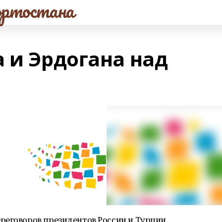
ртостана
 и Эрдогана над
реговоров президентов России и Турции