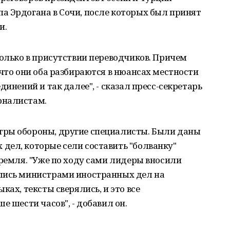
а Эрдогана в Сочи, после которых был принят
и.
только в присутствии переводчиков. Причем
 что они оба разбираются в нюансах местности
динений и так далее", - сказал пресс-секретарь
рналистам.
тры обороны, другие специалисты. Были даны
дел, которые сели составить "болванку"
Кремля. "Уже по ходу сами лидеры вносили
лись министрами иностранных дел на
ках, тексты сверялись, и это все
е шести часов", - добавил он.