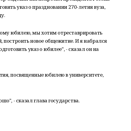
вить указ о праздновании 270-летия вуза,
ду.
этому юбилею, мы хотим отреставрировать
, построить новое общежитие. И я набрался
дготовить указ о юбилее", - сказал он на
тия, посвященные юбилею в университете,
шо", - сказал глава государства.