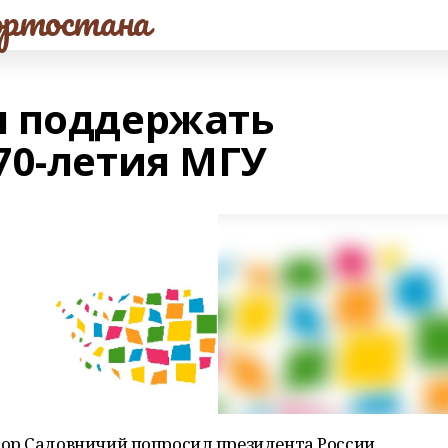
ртостана
л поддержать
70-летия МГУ
ор Садовничий попросил президента России