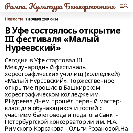
Рампа. Культура Башкортостана
Новости
1 НОЯБРЯ 2019, 04:34
В Уфе состоялось открытие
III фестиваля «Малый
Нуреевский»
Сегодня в Уфе стартовал III
Международный фестиваль
хореографических училищ (колледжей)
«Малый Нуреевский». Торжественное
открытие прошло в Башкирском
хореографическом колледже им.
Р.Нуреева.Днём прошёл первый мастер-
класс для обучающихся и гостей с
участием балетоведа и педагога Санкт-
Петербургской консерватории им. Н.А.
Римского-Корсакова – Ольги Розановой.На