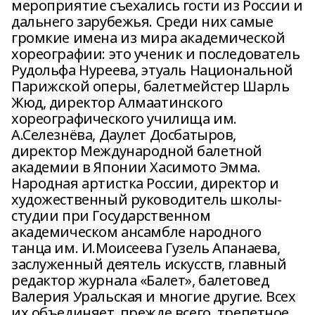
мероприятие съехались гости из России и
дальнего зарубежья. Среди них самые
громкие имена из мира академической
хореографии: это ученик и последователь
Рудольфа Нуреева, этуаль Национальной
Парижской оперы, балетмейстер Шарль
Жюд, директор Алмаатинского
хореографического училища им.
А.Селезнёва, Даулет Досбатыров,
директор Международной балетной
академии в Японии Хасимото Эмма.
Народная артистка России, директор и
художественный руководитель школы-
студии при Государственном
академическом ансамбле народного
танца им. И.Моисеева Гузель Апанаева,
заслуженный деятель искусств, главный
редактор журнала «Балет», балетовед
Валерия Уральская и многие другие. Всех
их объединяет, прежде всего, трепетное