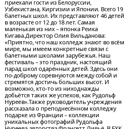
приехали гости из Белоруссии,
Узбекистана, Киргизии и Японии. Всего 19
балетных школ. Их представляют 46 детей
в возрасте от 12 до 18 лет. Самая
маленькая из них – японка Реика
Кигава.Директор Олия Вильданова:
«Приятно, что наш колледж знают во всём
мире, мы имеем конкретные связи с
балетными школами зарубежья. Наш
фестиваль – это праздник, настоящий
парад школ одарённых детей. Здесь они
по-доброму соревнуются между собой и
стремятся достичь больших высот. И
возможно, кто-то из ниходнажды
добьётся таких же успехов, как Рудольф
Нуреев».Также руководитель учреждения
рассказала о преподнесённом колледжу
подарке из Франции – коллекции
уникальных фотографий Рудольфа
Нуреева авторства Франсетт Ливьё. В БХК