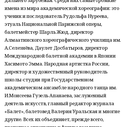
дальнего зарубежья. Среди них самые громкие
имена из мира академической хореографии: это
ученик и последователь Рудольфа Нуреева,
этуаль Национальной Парижской оперы,
балетмейстер Шарль Жюд, директор
Алмаатинского хореографического училища им.
А.Селезнёва, Даулет Досбатыров, директор
Международной балетной академии в Японии
Хасимото Эмма. Народная артистка России,
директор и художественный руководитель
школы-студии при Государственном
академическом ансамбле народного танца им.
И.Моисеева Гузель Апанаева, заслуженный
деятель искусств, главный редактор журнала
«Балет», балетовед Валерия Уральская и многие
другие. Всех их объединяет, прежде всего,