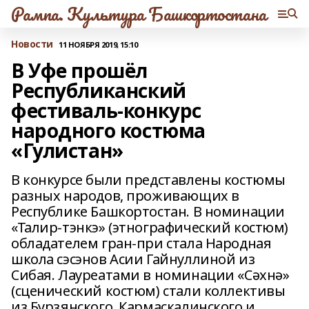
Рампа. Культура Башкортостана
Новости
11 НОЯБРЯ 2019, 15:10
В Уфе прошёл
Республиканский
фестиваль-конкурс
народного костюма
«Гулистан»
В конкурсе были представлены костюмы
разных народов, проживающих в
Республике Башкортостан. В номинации
«Талир-тэнкэ» (этнографический костюм)
обладателем гран-при стала Народная
школа сэсэнов Асии Гайнуллиной из
Сибая. Лауреатами в номинации «Сәхнә»
(сценический костюм) стали коллективы
из Бурзянского, Кармаскалинского и