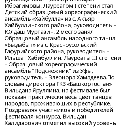
Ибрагимовы. Лауреатом I степени стал
Детский образцовый хореографический
ансамбль «Хайбулла» из с. Акъяр
Хайбуллинского района, руководитель –
Юлдаш Муртазин. 2 место занял
Образцовый ансамбль народного танца
«Быҙыбыт» из с. Красноусольский
Гафурийского района, руководитель –
Ильшат Хабибуллин. Лауреаты III степени
– Образцовый хореографический
ансамбль "Подснежник" из Уфы,
руководитель – Элеонора Хамадеева.По
словам директора ГКЗ «Башкортостан»
Вильдана Яруллина, на фестивале был
показан практически весь цвет танцев
народов, проживающих в республике.
Поздравляя участников и победителей
фестиваля-конкурса, Вильдан
Халидарович отметил высокий уровень