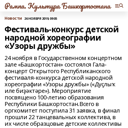
Рампа. Культура Башкортостана
Новости
26 НОЯБРЯ 2019, 09:05
Фестиваль-конкурс детской
народной хореографии
«Узоры дружбы»
24 ноября в Государственном концертном
зале «Башкортостан» состоялся Гала-
концерт Открытого Республиканского
фестиваля-конкурса детской народной
хореографии «Узоры дружбы» («Дуҫлыҡ
иле биҙәктәре»). Мероприятие
посвящено 100-летию образования
Республики Башкортостан.Всего в
оргкомитет поступила 31 заявка, в финал
прошли 22 танцевальных коллектива, в
их числе образцовые детские коллективы