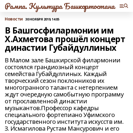
Рампа. Культура Башкортостана
Новости
30 НОЯБРЯ 2019, 14:05
В Башгосфилармонии им
Х.Ахметова прошёл концерт
династии Губайдуллиных
В Малом зале Башкирской филармонии
состоялся грандиозный концерт
семейства Губайдуллиных. Каждый
творческий сезон поклонников их
многогранного таланта с нетерпением
ждут очередную самобытную программу
от прославленной династии
музыкантов.Профессор кафедры
специального фортепиано Уфимского
государственного института искусств им.
З. Исмагилова Рустам Мансурович и его