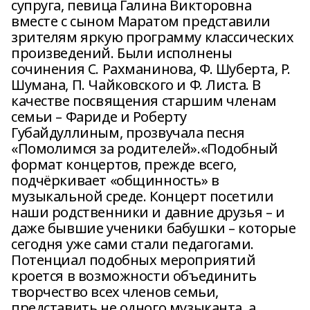
супруга, певица Галина Викторовна
вместе с сыном Маратом представили
зрителям яркую программу классических
произведений. Были исполнены
сочинения С. Рахманинова, Ф. Шуберта, Р.
Шумана, П. Чайковского и Ф. Листа. В
качестве посвящения старшим членам
семьи – Фариде и Роберту
Губайдуллиным, прозвучала песня
«Помолимся за родителей».«Подобный
формат концертов, прежде всего,
подчёркивает «общинность» в
музыкальной среде. Концерт посетили
наши родственники и давние друзья – и
даже бывшие ученики бабушки – которые
сегодня уже сами стали педагогами.
Потенциал подобных мероприятий
кроется в возможности объединить
творчество всех членов семьи,
представить не одного музыканта, а