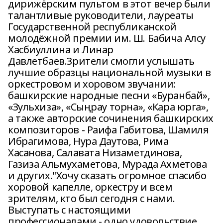
дирижёрским пультом в этот вечер были
талантливые руководители, лауреаты
Государственной республиканской
молодёжной премии им. Ш. Бабича Алсу
Хасбиуллина и Линар
Давлетбаев.Зрители смогли услышать
лучшие образцы национальной музыки в
оркестровом и хоровом звучании:
башкирские народные песни «Буранбай»,
«Зульхиза», «Сыңрау торна», «Кара юрга»,
а также авторские сочинения башкирских
композиторов - Раифа Габитова, Шамиля
Ибрагимова, Нура Даутова, Рима
Хасанова, Салавата Низаметдинова,
Газиза Альмухаметова, Мурада Ахметова
и других."Хочу сказать огромное спасибо
хоровой капелле, оркестру и всем
зрителям, кто был сегодня с нами.
Выступать с настоящими
профессионалами - одно удовольствие.