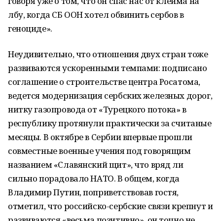
говоря уже о том, что он спас нас от клейма на
лбу, когда СБ ООН хотел обвинить сербов в
геноциде».
Неудивительно, что отношения двух стран тоже
развиваются ускоренными темпами: подписано
соглашение о строительстве центра Росатома,
ведется модернизация сербских железных дорог,
нитку газопровода от «Турецкого потока» в
республику протянули практически за считаные
месяцы. В октябре в Сербии впервые прошли
совместные военные учения под говорящим
названием «Славянский щит», что вряд ли
сильно порадовало НАТО. В общем, когда
Владимир Путин, поприветствовав гостя,
отметил, что российско-сербские связи крепнут и
развиваются «весьма позитивно», он точно не