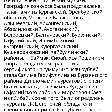
сочинителей этнической музыки.
География конкурса была представлена
талантами из Курганской, Оренбургской
областей, Москвы и Башкортостана:
Альшеевский, Архангельский,
Абзелиловский, Аургазинский,
Белорецкий, Балтачевский, Бурзянский,
Гафурийский, Ишимбайский,
Кугарчинский, Куюргазинский,
Кушнаренковский, Хайбуллинский
районы, гг.Баймак, Сибай, Уфа.Решением
жюри обладателем Гран-при и
сертификата на сумму 50 тысяч рублей
стала Салима Гарифуллина из Бурзянского
района. Дипломами лауреатов I степени
были награждены Рамиль Кутдусов из
Гафурийского района и Мирас Узянбаев
из г.Сибай. Кроме того, были определены
лауреаты II-III степеней, обладатели
специальных призов Республиканского