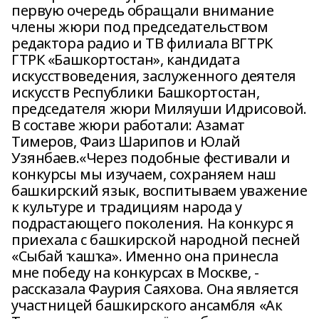
первую очередь обращали внимание
члены жюри под председательством
редактора радио и ТВ филиала ВГТРК
ГТРК «Башкортостан», кандидата
искусствоведения, заслуженного деятеля
искусств Республики Башкортостан,
председателя жюри Миляуши Идрисовой.
В составе жюри работали: Азамат
Тимеров, Фаиз Шарипов и Юлай
Узянбаев.«Через подобные фестивали и
конкурсы мы изучаем, сохраняем наш
башкирский язык, воспитываем уважение
к культуре и традициям народа у
подрастающего поколения. На конкурс я
приехала с башкирской народной песней
«Сыбай ҡашҡа». Именно она принесла
мне победу на конкурсах в Москве, -
рассказала Фаурия Саяхова. Она является
участницей башкирского ансамбля «Ак