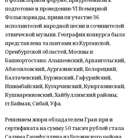
подготовке и проведению VI Всемирной
Фольклориады, приняли участие 36
исполнителей народной песни и сочинителей
этнической музыки. География конкурса была
представлена талантами из Курганской,
Оренбургской областей, Москвы и
Башкортостана: Альшеевский, Архангельский,
Абзелиловский, Аургазинский, Белорецкий,
Балтачевский, Бурзянский, Гафурийский,
Ишимбайский, Кугарчинский, Куюргазинский,
Кушнаренковский, Хайбуллинский районы,
гг.Баймак, Сибай, Уфа.
Решением жюри обладателем Гран-при и
сертификата на сумму 50 тысяч рублей стала
Салима Гарифуллина из Бурзянского района.