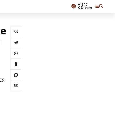
+18 °С
Облачно
ие
л
ся