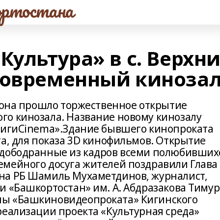
ртостана
Культура» в с. Верхн
современный киноза
айона прошло торжественное открытие
о кинозала. Название новому кинозалу
КигиCinema».Здание бывшего кинопроката
а, для показа 3D кинофильмов. Открытие
одободранные из кадров всеми полюбивших
мейного досуга жителей поздравили Глава
на РБ Шамиль Мухаметдинов, журналист,
и «Башкортостан» им. А. Абдразакова Тимур
ны «Башкиновидеопроката» Кигинского
реализации проекта «Культурная среда»