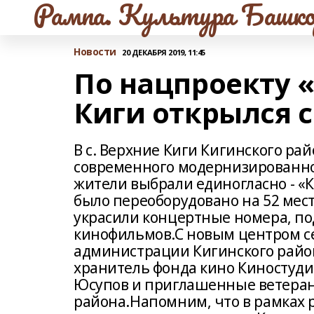
Рампа. Культура Башко
Новости
20 ДЕКАБРЯ 2019, 11:45
По нацпроекту «
Киги открылся 
В с. Верхние Киги Кигинского р
современного модернизированног
жители выбрали единогласно - «
было переоборудовано на 52 мест
украсили концертные номера, п
кинофильмов.С новым центром се
администрации Кигинского райо
хранитель фонда кино Киностуди
Юсупов и приглашенные ветера
района.Напомним, что в рамках 