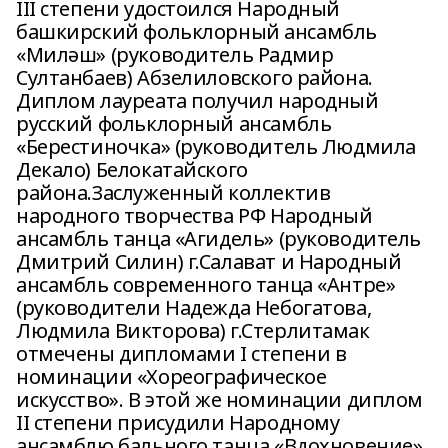
III степени удостоился Народный
башкирский фольклорный ансамбль
«Миләш» (руководитель Радмир
Султанбаев) Абзелиловского района.
Диплом лауреата получил народный
русский фольклорный ансамбль
«Берестиночка» (руководитель Людмила
Декало) Белокатайского
района.Заслуженный коллектив
народного творчества РФ Народный
ансамбль танца «Агидель» (руководитель
Дмитрий Силин) г.Салават и Народный
ансамбль современного танца «Антре»
(руководители Надежда Небогатова,
Людмила Викторова) г.Стерлитамак
отмечены дипломами I степени в
номинации «Хореографическое
искусство». В этой же номинации диплом
II степени присудили Народному
ансамблю бального танца «Вдохновение»